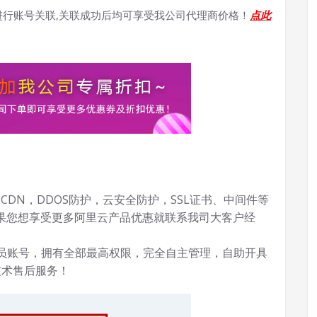
进行账号关联,关联成功后均可享受我公司代理商价格！
点此
CDN，DDOS防护，云安全防护，SSL证书、中间件等
果您想享受更多阿里云产品优惠就联系我司大客户经
会员账号，拥有全部最高权限，完全自主管理，自助开具
技术售后服务！