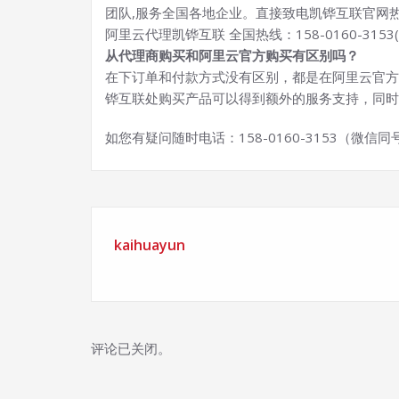
团队,服务全国各地企业。直接致电凯铧互联官网
阿里云代理凯铧互联 全国热线：158-0160-3153
从代理商购买和阿里云官方购买有区别吗？
在下订单和付款方式没有区别，都是在阿里云官方
铧互联处购买产品可以得到额外的服务支持，同时
如您有疑问随时电话：158-0160-3153（微信
kaihuayun
评论已关闭。