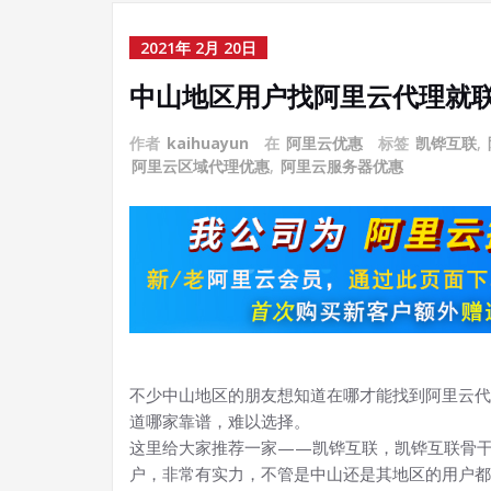
2021年 2月 20日
中山地区用户找阿里云代理就
作者
kaihuayun
在
阿里云优惠
标签
凯铧互联
,
阿里云区域代理优惠
,
阿里云服务器优惠
不少中山地区的朋友想知道在哪才能找到阿里云代
道哪家靠谱，难以选择。
这里给大家推荐一家——凯铧互联，凯铧互联骨
户，非常有实力，不管是中山还是其地区的用户都