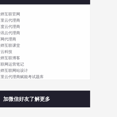
凯铧互联官网
阿里云代理商
百度云代理商
腾讯云代理商
万网代理商
凯铧互联课堂
吉云科技
凯铧互联博客
互联网运营笔记
凯铧互联网站设计
阿里云代理商赋能考试题库
加微信好友了解更多