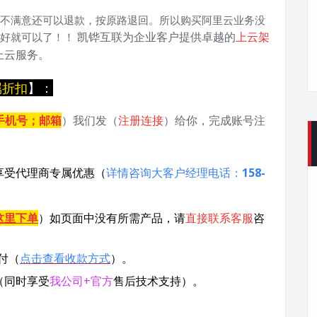
不满意还可以退款，按原路退回。所以购买阿里云业务没
凯铧互联为企业客户提供卓越的
上云架
务好就可以了！！
上云服务。
属折扣
】：
手机号；邮箱
）我们发（
注册连接
）给你，完成账号注
享受代理商专属优惠
（
详情咨询大客户经理电话：
158-
这里下单
）
如页面中没有所需产品，请
直接联系
客服
咨
付（
点击查看收款方式
）。
（同时享受
我公司+官方
售后技术支持）。