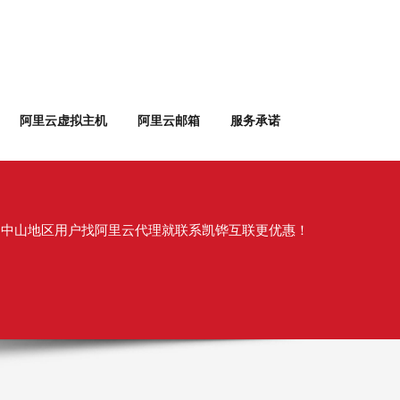
阿里云虚拟主机
阿里云邮箱
服务承诺
中山地区用户找阿里云代理就联系凯铧互联更优惠！