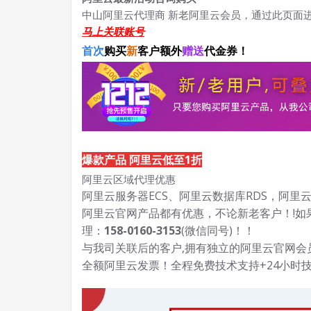
中山阿里云代理商 新老阿里云会员，通过此页面
马上关联账号
首次
购买
新
客户额外
赠送
代金券！
爆款产品 阿里云低至1折
阿里云区域代理优惠
阿里云服务器ECS、阿里云数据库RDS，阿里云
阿里云官网产品都有优惠，不论新老客户！!如
理：
158-0160-3153
(微信同号)！！
与我司关联后的客户,拥有独立的阿里云官网
全额阿里云发票！全程免费技术支持+24小时