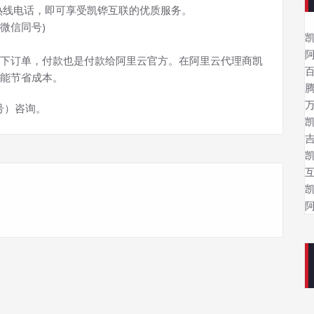
热线电话，即可享受凯铧互联的优质服务。
(微信同号)
下订单，付款也是付款给阿里云官方。在阿里云代理商凯
能节省成本。
同号）咨询。