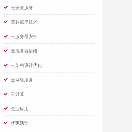
云安全服务
云数据库技术
云服务器安全
云服务器运维
云架构设计优化
云网络服务
云计算
企业应用
优惠活动