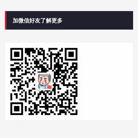
加微信好友了解更多