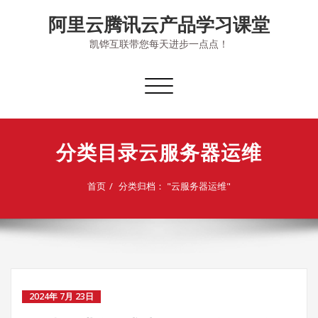
Skip
阿里云腾讯云产品学习课堂
to
content
凯铧互联带您每天进步一点点！
切
换
导
航
分类目录云服务器运维
首页
分类归档： "云服务器运维"
2024年 7月 23日