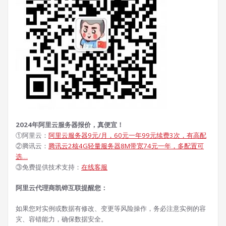
2024年阿里云服务器报价，真便宜！
①阿里云：
阿里云服务器9元/月，60元一年99元续费3次，有高配
②腾讯云：
腾讯云2核4G轻量服务器8M带宽74元一年，多配置可
选…
③免费提供技术支持：
在线客服
阿里云代理商凯铧互联提醒您：
如果您对实例或数据有修改、变更等风险操作，务必注意实例的容
灾、容错能力，确保数据安全。