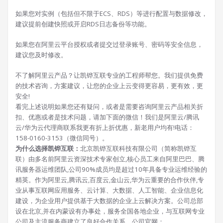
如果您对实例（包括但不限于ECS、RDS）等进行配置与数据修改，
建议提前创建快照或开启RDS日志备份等功能。
如果您在阿里云平台授权或者提交过登录账号、密码等安全信息，
建议您及时修改。
不了解阿里云产品？让凯铧互联专业的工程师帮您。我们提供免费
的技术咨询，方案建议，让您的企业上云变得更容易，更有效，更
安全!
看完上述说明如果您还有疑问，或者是需要咨询阿里云产品相关折
扣、优惠或者是技术问题，请加下面的微信！我们是阿里云/腾讯
云/华为云代理商联系我更有折上折优惠，新老用户均有!电话：
158-0160-3153（微信同号）。
为什么选择凯铧互联：
北京凯铧互联科技有限公司（简称凯铧互
联）由多名前阿里云资深技术专家创立,核心员工来自阿里巴巴、腾
讯服务器运维团队,公司90%成员均是超过10年具备专业运维经验的
精英。作为阿里云,腾讯云,百度云,金山云,华为云重要的合作伙伴,专
业从事互联网应用服务、云计算、大数据、人工智能、企业信息化
建设，为企业用户提供基于大数据的企业上云解决方案。公司总部
设在北京,并在内蒙设有办事处，服务全国各地企业，与互联网专业
公司及主流服务商建立了良好合作关系。公司官网：