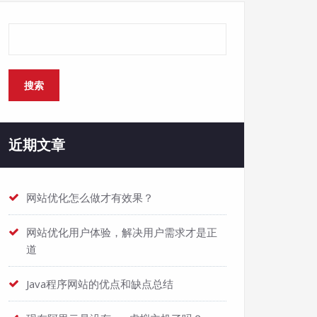
搜索
搜索
近期文章
网站优化怎么做才有效果？
网站优化用户体验，解决用户需求才是正
道
Java程序网站的优点和缺点总结