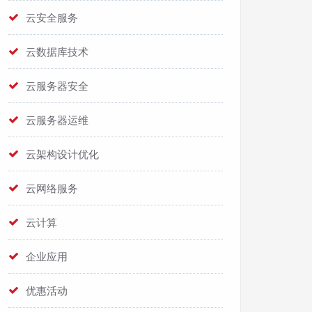
云安全服务
云数据库技术
云服务器安全
云服务器运维
云架构设计优化
云网络服务
云计算
企业应用
优惠活动