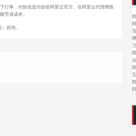
下订单，付款也是付款给阿里云官方。在阿里云代理商凯
能节省成本。
同号）咨询。