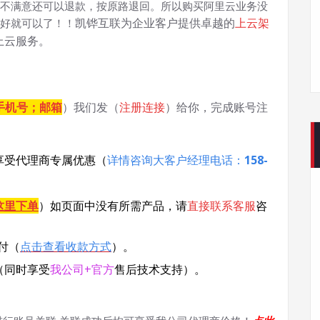
不满意还可以退款，按原路退回。所以购买阿里云业务没
凯铧互联为企业客户提供卓越的
上云架
好就可以了！！
上云服务。
手机号；邮箱
）我们发（
注册连接
）给你，完成账号注
享受代理商专属优惠
（
详情咨询大客户经理电话：
158-
这里下单
）
如页面中没有所需产品，请
直接联系
客服
咨
付（
点击查看收款方式
）。
（同时享受
我公司+官方
售后技术支持）。