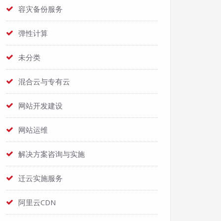
容灾备份服务
弹性计算
未分类
混合云与专有云
网站开发建设
网站运维
解决方案咨询与实施
迁云实施服务
阿里云CDN