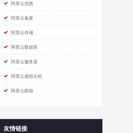
阿里云优惠
阿里云备案
阿里云存储
阿里云数据库
阿里云服务器
阿里云虚拟主机
阿里云邮箱
友情链接