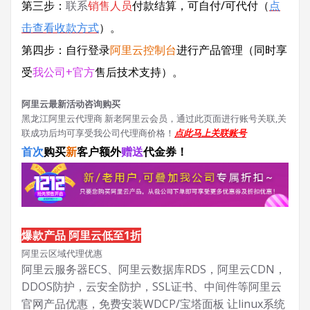
第三步：
联系
销售人员
付款结算，可自付/可代付（
点
击查看收款方式
）。
第四步：自行登录
阿里云控制台
进行产品管理（同时享
受
我公司+官方
售后技术支持）。
阿里云最新活动咨询购买
黑龙江阿里云代理商 新老阿里云会员，通过此页面进行账号关联,关
联成功后均可享受我公司代理商价格！
点此马上关联账号
首次
购买
新
客户额外
赠送
代金券！
爆款产品 阿里云低至1折
阿里云区域代理优惠
阿里云服务器ECS、阿里云数据库RDS，阿里云CDN，
DDOS防护，云安全防护，SSL证书、中间件等阿里云
官网产品优惠，免费安装WDCP/宝塔面板 让
linux系统