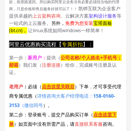
款，按原路退回。所以购买阿里云业务没有必要必须找当地的代理
凯铧互联为企业客户
商，只是价格和售后服务好就可以了！！
提供卓越的
上云架构咨询
、云解决方案
架构设计服务
等
一站式的上云服务。
另外，
免费为您安装
宝塔面板
(bt.cn)，
让linux系统如同windows一样简单！
阿里云优惠购买流程【
专属折扣
】：
第一步：
新用户
：
提供（
公司名称/个人姓名+手机号；
邮箱
）我们发（
注册连接
）给你，完成账号注册及认
证。
老用户
：
必须
（
点击这里关联后
）
下单
，
才可享受代理
商专属优惠
（
详情咨询大客户经理电话：
158-0160-
3153
（微信同号
）
。
第二步：登录账号，提交产品购买订单（
点击这里下
单
）
如页面中没有所需产品，请
直接联系
客服
咨询。