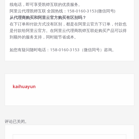
线电话，即可享受凯铧互联的优质服务。
阿里云代理凯铧互联 全国热线：158-0160-3153(微信同号)
从代理商购买和阿里云官方购买有区别吗？
在下订单和付款方式没有区别，都是在阿里云官方下订单，付款也
是付款给阿里云官方。在阿里云代理商凯铧互联处购买产品可以得
到额外的服务支持，同时能节省成本。
如您有疑问随时电话：158-0160-3153（微信同号）咨询。
kaihuayun
评论已关闭。
搜索