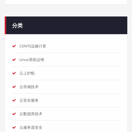
分类
CDN与边缘计算
Linux系统运维
云上护航
云存储技术
云安全服务
云数据库技术
云服务器安全