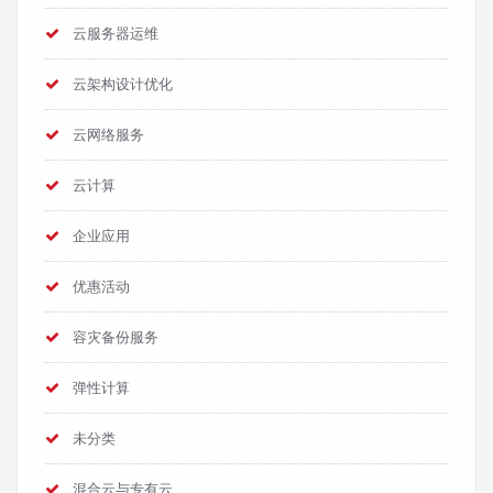
云服务器运维
云架构设计优化
云网络服务
云计算
企业应用
优惠活动
容灾备份服务
弹性计算
未分类
混合云与专有云