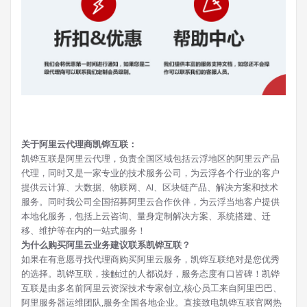
关于阿里云代理商凯铧互联：
凯铧互联是阿里云代理，负责全国区域包括云浮地区的阿里云产品
代理，同时又是一家专业的技术服务公司，为云浮各个行业的客户
提供云计算、大数据、物联网、AI、区块链产品、解决方案和技术
服务。同时我公司全国招募阿里云合作伙伴，为云浮当地客户提供
本地化服务，包括上云咨询、量身定制解决方案、系统搭建、迁
移、维护等在内的一站式服务！
为什么购买阿里云业务建议联系凯铧互联？
如果在有意愿寻找代理商购买阿里云服务，凯铧互联绝对是您优秀
的选择。凯铧互联，接触过的人都说好，服务态度有口皆碑！凯铧
互联是由多名前阿里云资深技术专家创立,核心员工来自阿里巴巴、
阿里服务器运维团队,服务全国各地企业。直接致电凯铧互联官网热