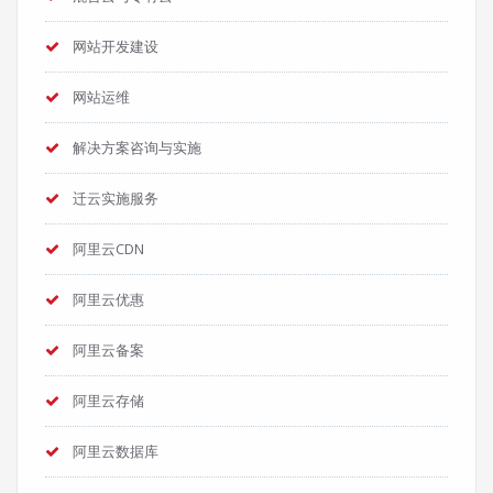
网站开发建设
网站运维
解决方案咨询与实施
迁云实施服务
阿里云CDN
阿里云优惠
阿里云备案
阿里云存储
阿里云数据库