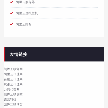
阿里云服务器
阿里云虚拟主机
阿里云邮箱
友情链接
凯铧互联官网
阿里云代理商
百度云代理商
腾讯云代理商
万网代理商
凯铧互联课堂
吉云科技
凯铧互联博客