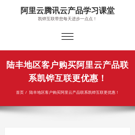
Skip
阿里云腾讯云产品学习课堂
to
content
凯铧互联带您每天进步一点点！
切
换
导
航
陆丰地区客户购买阿里云产品联
系凯铧互联更优惠！
首页
陆丰地区客户购买阿里云产品联系凯铧互联更优惠！