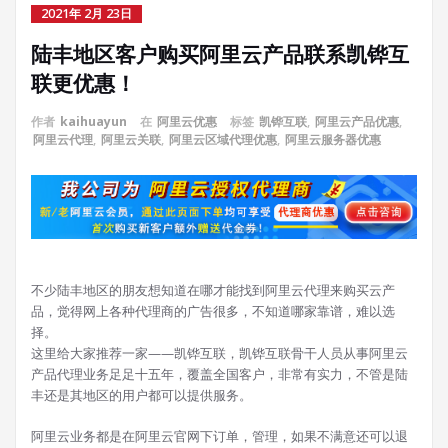
2021年 2月 23日
陆丰地区客户购买阿里云产品联系凯铧互
联更优惠！
作者
kaihuayun
在
阿里云优惠
标签
凯铧互联
,
阿里云产品优惠
,
阿里云代理
,
阿里云关联
,
阿里云区域代理优惠
,
阿里云服务器优惠
不少陆丰地区的朋友想知道在哪才能找到阿里云代理来购买云产
品，觉得网上各种代理商的广告很多，不知道哪家靠谱，难以选
择。
这里给大家推荐一家——凯铧互联，凯铧互联骨干人员从事阿里云
产品代理业务足足十五年，覆盖全国客户，非常有实力，不管是陆
丰还是其地区的用户都可以提供服务。
阿里云业务都是在阿里云官网下订单，管理，如果不满意还可以退