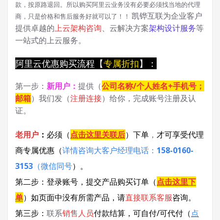
款，按原路退回。所以购买阿里云业务没有必要必须找当地的代理
凯铧互联为企业客户
商，只是价格和售后服务好就可以了！！
提供卓越的
上云架构咨询
、云解决方案
架构设计服务
等
一站式的上云服务。
阿里云优惠购买流程【
专属折扣
】：
第一步：
新用户
：
提供（
公司名称/个人姓名+手机号；
邮箱
）我们发（
注册连接
）给你，完成账号注册及认
证。
老用户
：
必须
（
点击这里关联后
）
下单
，
才可享受代理
商专属优惠
（
详情咨询大客户经理电话：
158-0160-
3153
（微信同号
）
。
第二步：登录账号，提交产品购买订单（
点击这里下
单
）
如页面中没有所需产品，请
直接联系
客服
咨询。
第三步：
联系
销售人员
付款结算，可自付/可代付（
点