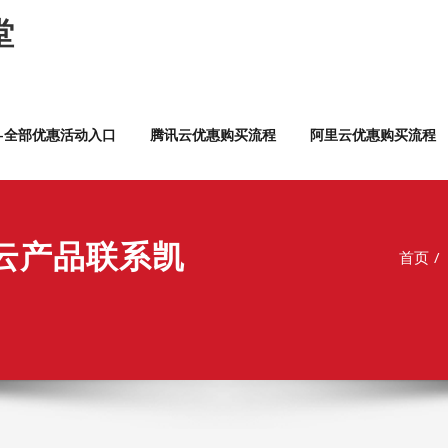
堂
云—全部优惠活动入口
腾讯云优惠购买流程
阿里云优惠购买流程
云产品联系凯
首页