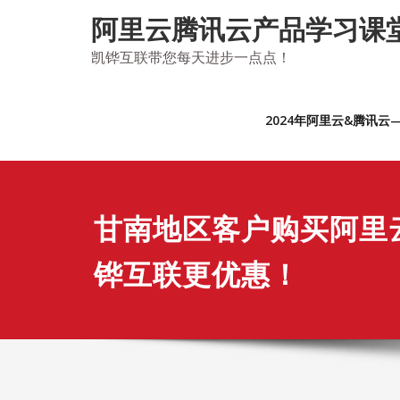
Skip
阿里云腾讯云产品学习课
to
content
凯铧互联带您每天进步一点点！
2024年阿里云&腾讯
甘南地区客户购买阿里
铧互联更优惠！