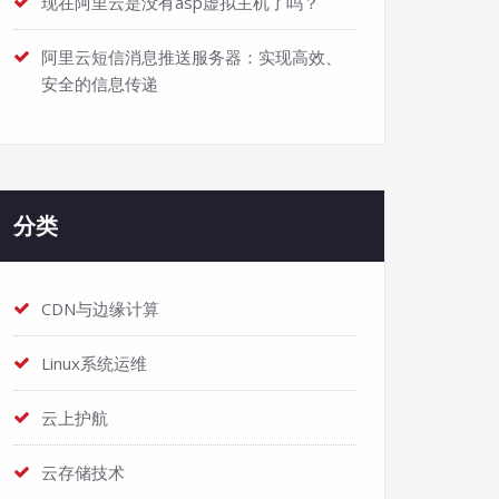
现在阿里云是没有asp虚拟主机了吗？
阿里云短信消息推送服务器：实现高效、
安全的信息传递
分类
CDN与边缘计算
Linux系统运维
云上护航
云存储技术