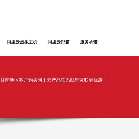
阿里云虚拟主机
阿里云邮箱
服务承诺
甘南地区客户购买阿里云产品联系凯铧互联更优惠！