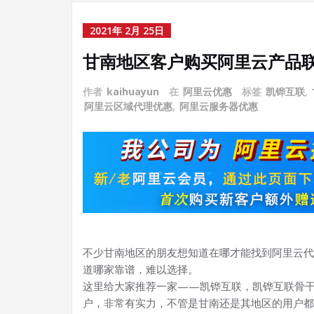
2021年 2月 25日
甘南地区客户购买阿里云产品
作者
kaihuayun
在
阿里云优惠
标签
凯铧互联
,
阿里云区域代理优惠
,
阿里云服务器优惠
不少甘南地区的朋友想知道在哪才能找到阿里云代
道哪家靠谱，难以选择。
这里给大家推荐一家——凯铧互联，凯铧互联骨
户，非常有实力，不管是甘南还是其地区的用户都