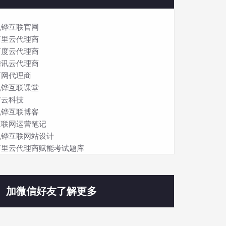
凯铧互联官网
阿里云代理商
百度云代理商
腾讯云代理商
万网代理商
凯铧互联课堂
吉云科技
凯铧互联博客
互联网运营笔记
凯铧互联网站设计
阿里云代理商赋能考试题库
加微信好友了解更多