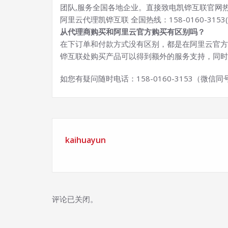
团队,服务全国各地企业。直接致电凯铧互联官网
阿里云代理凯铧互联 全国热线：158-0160-3153
从代理商购买和阿里云官方购买有区别吗？
在下订单和付款方式没有区别，都是在阿里云官方
铧互联处购买产品可以得到额外的服务支持，同时
如您有疑问随时电话：158-0160-3153（微信
kaihuayun
评论已关闭。