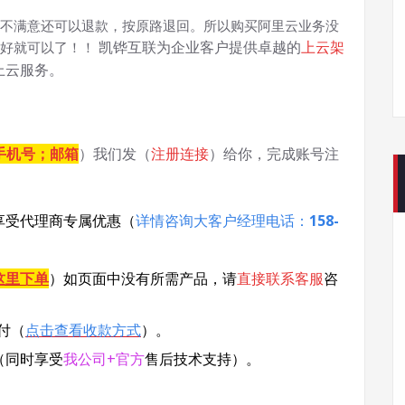
不满意还可以退款，按原路退回。所以购买阿里云业务没
凯铧互联为企业客户提供卓越的
上云架
务好就可以了！！
上云服务。
手机号；邮箱
）我们发（
注册连接
）给你，完成账号注
享受代理商专属优惠
（
详情咨询大客户经理电话：
158-
这里下单
）
如页面中没有所需产品，请
直接联系
客服
咨
付（
点击查看收款方式
）。
（同时享受
我公司+官方
售后技术支持）。