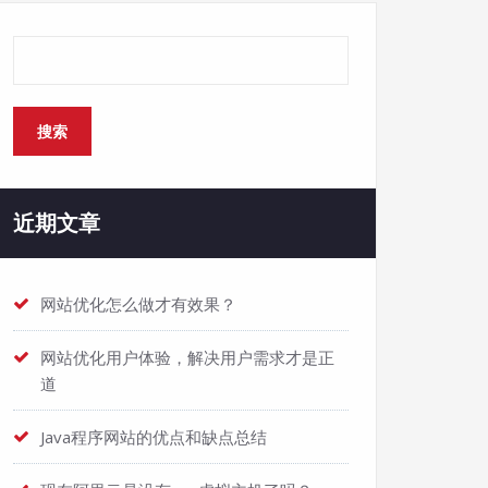
搜索
搜索
近期文章
网站优化怎么做才有效果？
网站优化用户体验，解决用户需求才是正
道
Java程序网站的优点和缺点总结