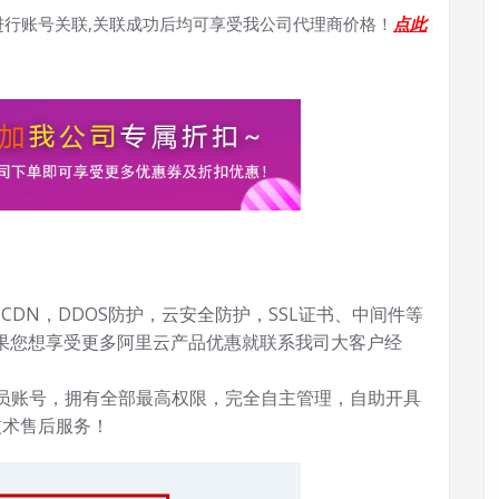
进行账号关联,关联成功后均可享受我公司代理商价格！
点此
CDN，DDOS防护，云安全防护，SSL证书、中间件等
果您想享受更多阿里云产品优惠就联系我司大客户经
会员账号，拥有全部最高权限，完全自主管理，自助开具
技术售后服务！