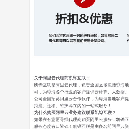
关于阿里云代理商凯铧互联：
凯铧互联是阿里云代理，负责全国区域包括琼海地
司，为琼海各个行业的客户提供云计算、大数据、
公司全国招募阿里云合作伙伴，为琼海当地客户提
搭建、迁移、维护等在内的一站式服务！
为什么购买阿里云业务建议联系凯铧互联？
如果在有意愿寻找代理商购买阿里云服务，凯铧互
服务态度有口皆碑！凯铧互联是由多名前阿里云资