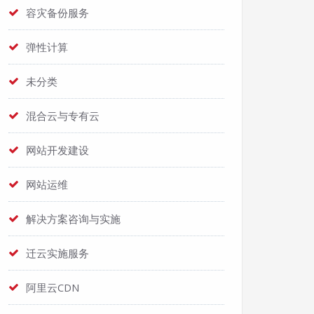
容灾备份服务
弹性计算
未分类
混合云与专有云
网站开发建设
网站运维
解决方案咨询与实施
迁云实施服务
阿里云CDN