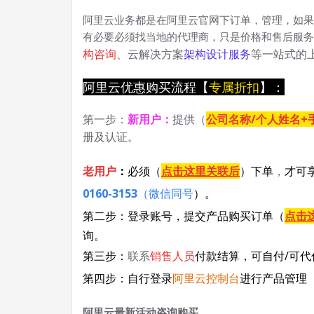
阿里云业务都是在阿里云官网下订单，管理，如果
有必要必须找当地的代理商，只是价格和售后服
构咨询
、云解决方案
架构设计服务
等一站式的
阿里云优惠购买流程【
专属折扣
】：
第一步：
新用户
：
提供（
公司名称/个人姓名+
册及认证。
老用户
：
必须
（
点击这里关联后
）
下单
，
才可
0160-3153
（微信同号
）
。
第二步：登录账号，提交产品购买订单（
点击
询。
第三步：
联系
销售人员
付款结算，可自付/可代
第四步：自行登录
阿里云控制台
进行产品管理
阿里云最新活动咨询购买