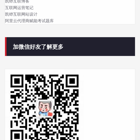
凯铧互联博客
互联网运营笔记
凯铧互联网站设计
阿里云代理商赋能考试题库
加微信好友了解更多