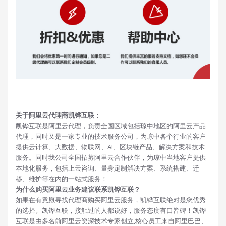
关于阿里云代理商凯铧互联：
凯铧互联是阿里云代理，负责全国区域包括琼中地区的阿里云产品
代理，同时又是一家专业的技术服务公司，为琼中各个行业的客户
提供云计算、大数据、物联网、AI、区块链产品、解决方案和技术
服务。同时我公司全国招募阿里云合作伙伴，为琼中当地客户提供
本地化服务，包括上云咨询、量身定制解决方案、系统搭建、迁
移、维护等在内的一站式服务！
为什么购买阿里云业务建议联系凯铧互联？
如果在有意愿寻找代理商购买阿里云服务，凯铧互联绝对是您优秀
的选择。凯铧互联，接触过的人都说好，服务态度有口皆碑！凯铧
互联是由多名前阿里云资深技术专家创立,核心员工来自阿里巴巴、