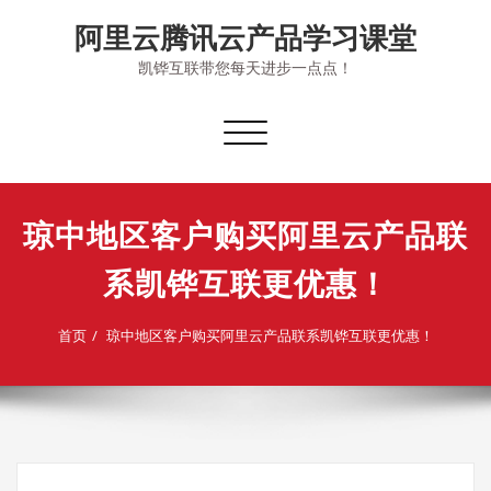
Skip
阿里云腾讯云产品学习课堂
to
content
凯铧互联带您每天进步一点点！
切
换
导
航
琼中地区客户购买阿里云产品联
系凯铧互联更优惠！
首页
琼中地区客户购买阿里云产品联系凯铧互联更优惠！