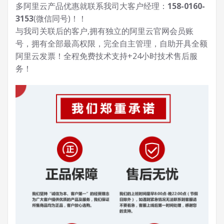
多阿里云产品优惠就联系我司大客户经理：
158-0160-
3153
(微信同号)！！
与我司关联后的客户,拥有独立的阿里云官网会员账
号，拥有全部最高权限，完全自主管理，自助开具全额
阿里云发票！全程免费技术支持+24小时技术售后服
务！