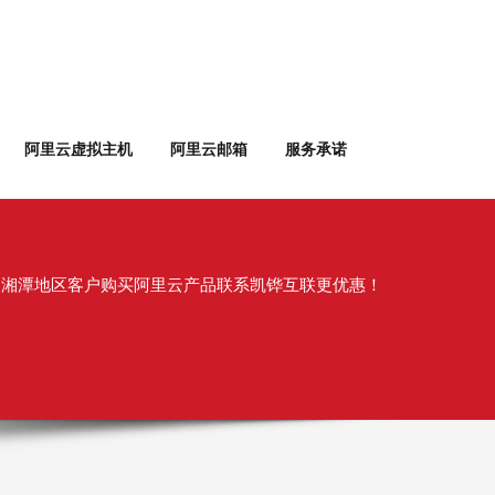
阿里云虚拟主机
阿里云邮箱
服务承诺
湘潭地区客户购买阿里云产品联系凯铧互联更优惠！