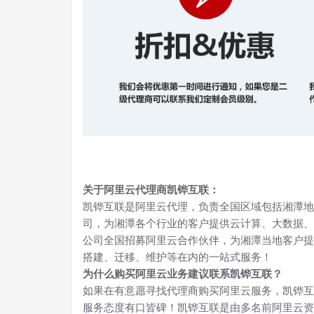
关于阿里云代理商凯铧互联：
凯铧互联是阿里云代理，负责全国区域包括湘潭地
司，为湘潭各个行业的客户提供云计算、大数据、
公司全国招募阿里云合作伙伴，为湘潭当地客户提
搭建、迁移、维护等在内的一站式服务！
为什么购买阿里云业务建议联系凯铧互联？
如果在有意愿寻找代理商购买阿里云服务，凯铧互
服务态度有口皆碑！凯铧互联是由多名前阿里云资