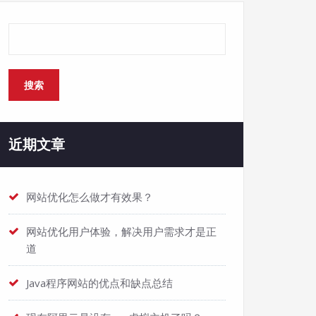
搜索
搜索
近期文章
网站优化怎么做才有效果？
网站优化用户体验，解决用户需求才是正
道
Java程序网站的优点和缺点总结