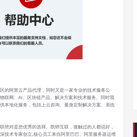
区的阿里云产品代理，同时又是一家专业的技术服务公
物联网、AI、区块链产品、解决方案和技术服务。同时我
供本地化服务，包括上云咨询、量身定制解决方案、系统
联绝对是您优秀的选择。凯铧互联，接触过的人都说好，
深技术专家创立,核心员工来自阿里巴巴、阿里服务器运维