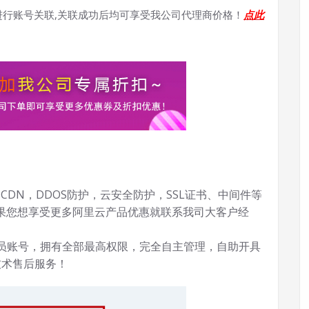
进行账号关联,关联成功后均可享受我公司代理商价格！
点此
CDN，DDOS防护，云安全防护，SSL证书、中间件等
果您想享受更多阿里云产品优惠就联系我司大客户经
会员账号，拥有全部最高权限，完全自主管理，自助开具
技术售后服务！