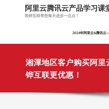
Skip
阿里云腾讯云产品学习课
to
content
凯铧互联带您每天进步一点点！
2024年阿里云&腾讯
湘潭地区客户购买阿里
铧互联更优惠！