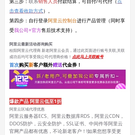
第三步：
联系
销售人员
付款结算，可自付/可代付（
点
击查看收款方式
）。
第四步：自行登录
阿里云控制台
进行产品管理（同时享
受
我公司+官方
售后技术支持）。
阿里云最新活动咨询购买
桂阳阿里云代理商 新老阿里云会员，通过此页面进行账号关联,关联
成功后均可享受我公司代理商价格！
点此马上关联账号
首次
购买
新
客户额外
赠送
代金券！
爆款产品 阿里云低至1折
阿里云区域代理优惠
阿里云服务器ECS、阿里云数据库RDS，阿里云CDN，
DDOS防护，云安全防护，SSL证书、中间件等阿里云
官网产品都有优惠，不论新老客户！!如果您想享受更