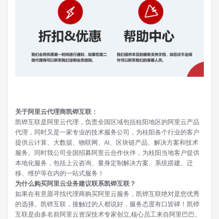
关于阿里云代理商凯铧互联：
凯铧互联是阿里云代理，负责全国区域包括桂阳地区的阿里云产品
代理，同时又是一家专业的技术服务公司，为桂阳各个行业的客户
提供云计算、大数据、物联网、AI、区块链产品、解决方案和技术
服务。同时我公司全国招募阿里云合作伙伴，为桂阳当地客户提供
本地化服务，包括上云咨询、量身定制解决方案、系统搭建、迁
移、维护等在内的一站式服务！
为什么购买阿里云业务建议联系凯铧互联？
如果在有意愿寻找代理商购买阿里云服务，凯铧互联绝对是您优秀
的选择。凯铧互联，接触过的人都说好，服务态度有口皆碑！凯铧
互联是由多名前阿里云资深技术专家创立,核心员工来自阿里巴巴、