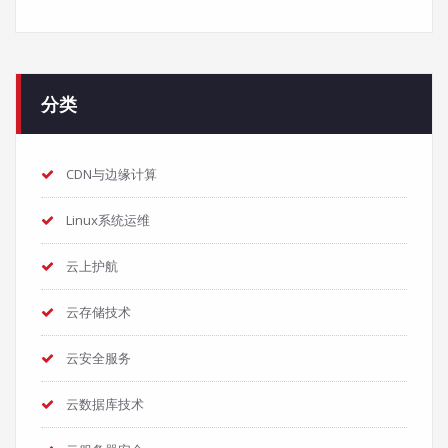
分类
CDN与边缘计算
Linux系统运维
云上护航
云存储技术
云安全服务
云数据库技术