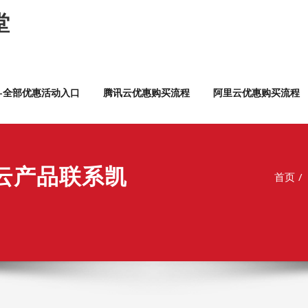
堂
云—全部优惠活动入口
腾讯云优惠购买流程
阿里云优惠购买流程
云产品联系凯
首页