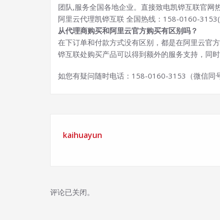
团队,服务全国各地企业。直接致电凯铧互联官网
阿里云代理凯铧互联 全国热线：158-0160-3153
从代理商购买和阿里云官方购买有区别吗？
在下订单和付款方式没有区别，都是在阿里云官方
铧互联处购买产品可以得到额外的服务支持，同时
如您有疑问随时电话：158-0160-3153（微信
kaihuayun
评论已关闭。