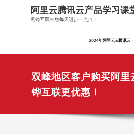
Skip
阿里云腾讯云产品学习课
to
content
凯铧互联带您每天进步一点点！
2024年阿里云&腾讯
双峰地区客户购买阿里
铧互联更优惠！