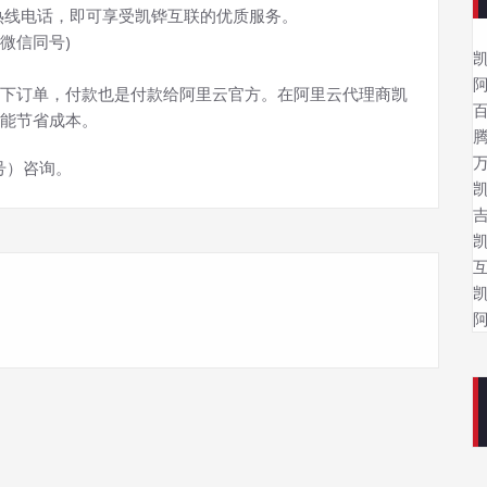
热线电话，即可享受凯铧互联的优质服务。
(微信同号)
下订单，付款也是付款给阿里云官方。在阿里云代理商凯
能节省成本。
同号）咨询。