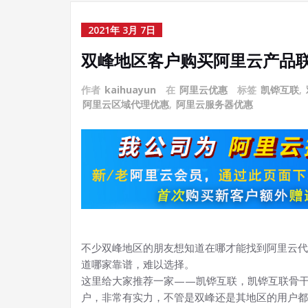
2021年 3月 7日
双峰地区客户购买阿里云产品
作者
kaihuayun
在
阿里云优惠
标签
凯铧互联
,
阿里云区域代理优惠
,
阿里云服务器优惠
不少双峰地区的朋友想知道在哪才能找到阿里云代
道哪家靠谱，难以选择。
这里给大家推荐一家——凯铧互联，凯铧互联骨
户，非常有实力，不管是双峰还是其地区的用户都