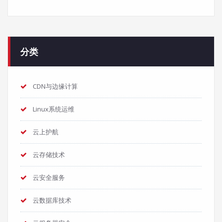
分类
CDN与边缘计算
Linux系统运维
云上护航
云存储技术
云安全服务
云数据库技术