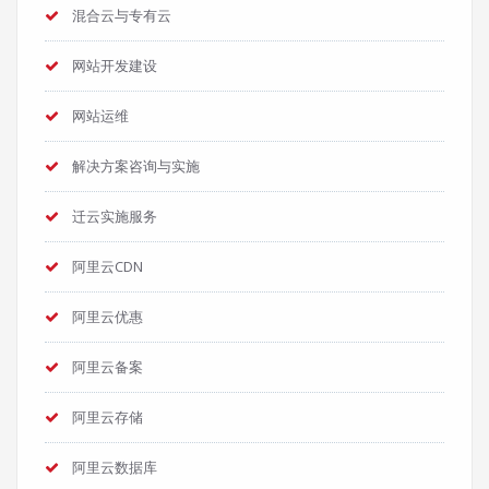
混合云与专有云
网站开发建设
网站运维
解决方案咨询与实施
迁云实施服务
阿里云CDN
阿里云优惠
阿里云备案
阿里云存储
阿里云数据库