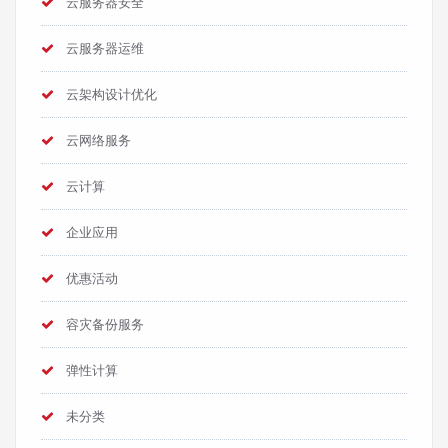
云服务器安全
云服务器运维
云架构设计优化
云网络服务
云计算
企业应用
优惠活动
容灾备份服务
弹性计算
未分类