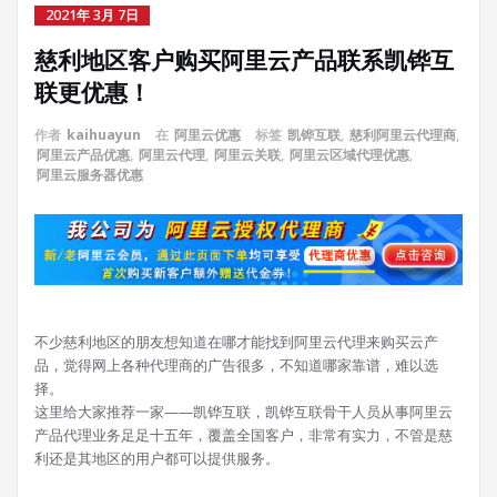
2021年 3月 7日
慈利地区客户购买阿里云产品联系凯铧互
联更优惠！
作者
kaihuayun
在
阿里云优惠
标签
凯铧互联
,
慈利阿里云代理商
,
阿里云产品优惠
,
阿里云代理
,
阿里云关联
,
阿里云区域代理优惠
,
阿里云服务器优惠
不少慈利地区的朋友想知道在哪才能找到阿里云代理来购买云产
品，觉得网上各种代理商的广告很多，不知道哪家靠谱，难以选
择。
这里给大家推荐一家——凯铧互联，凯铧互联骨干人员从事阿里云
产品代理业务足足十五年，覆盖全国客户，非常有实力，不管是慈
利还是其地区的用户都可以提供服务。