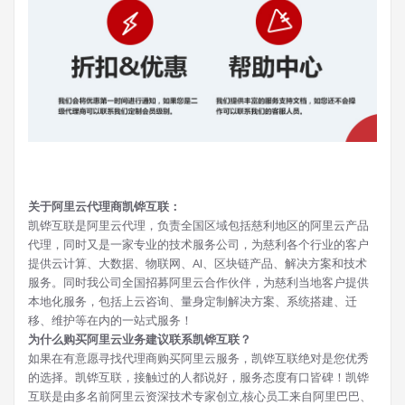
关于阿里云代理商凯铧互联：
凯铧互联是阿里云代理，负责全国区域包括慈利地区的阿里云产品
代理，同时又是一家专业的技术服务公司，为慈利各个行业的客户
提供云计算、大数据、物联网、AI、区块链产品、解决方案和技术
服务。同时我公司全国招募阿里云合作伙伴，为慈利当地客户提供
本地化服务，包括上云咨询、量身定制解决方案、系统搭建、迁
移、维护等在内的一站式服务！
为什么购买阿里云业务建议联系凯铧互联？
如果在有意愿寻找代理商购买阿里云服务，凯铧互联绝对是您优秀
的选择。凯铧互联，接触过的人都说好，服务态度有口皆碑！凯铧
互联是由多名前阿里云资深技术专家创立,核心员工来自阿里巴巴、