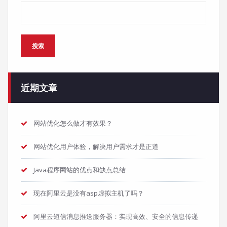
搜索
搜索
近期文章
网站优化怎么做才有效果？
网站优化用户体验，解决用户需求才是正道
Java程序网站的优点和缺点总结
现在阿里云是没有asp虚拟主机了吗？
阿里云短信消息推送服务器：实现高效、安全的信息传递