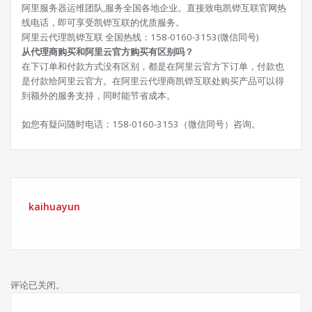
阿里服务器运维团队,服务全国各地企业。直接致电凯铧互联官网热
线电话，即可享受凯铧互联的优质服务。
阿里云代理凯铧互联 全国热线：158-0160-3153(微信同号)
从代理商购买和阿里云官方购买有区别吗？
在下订单和付款方式没有区别，都是在阿里云官方下订单，付款也
是付款给阿里云官方。在阿里云代理商凯铧互联处购买产品可以得
到额外的服务支持，同时能节省成本。
如您有疑问随时电话：158-0160-3153（微信同号）咨询。
kaihuayun
评论已关闭。