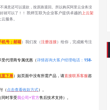
不满意还可以退款，按原路退回。所以购买阿里云业务没
凯铧互联为企业客户提供卓越的
上云架
务好就可以了！！
上云服务。
手机号；邮箱
）我们发（
注册连接
）给你，完成账号注
享受代理商专属优惠
（
详情咨询大客户经理电话：
158-
这里下单
）
如页面中没有所需产品，请
直接联系
客服
咨
付（
点击查看收款方式
）。
（同时享受
我公司+官方
售后技术支持）。