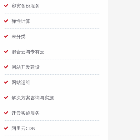
容灾备份服务
弹性计算
未分类
混合云与专有云
网站开发建设
网站运维
解决方案咨询与实施
迁云实施服务
阿里云CDN