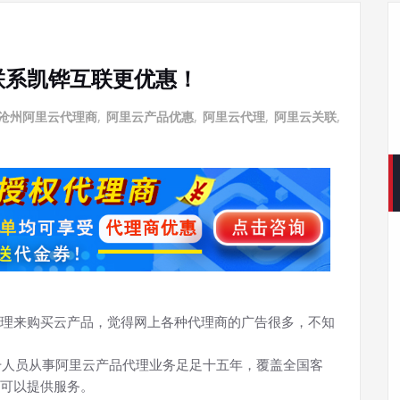
联系凯铧互联更优惠！
沧州阿里云代理商
,
阿里云产品优惠
,
阿里云代理
,
阿里云关联
,
理来购买云产品，觉得网上各种代理商的广告很多，不知
干人员从事阿里云产品代理业务足足十五年，覆盖全国客
可以提供服务。