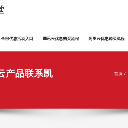
堂
云—全部优惠活动入口
腾讯云优惠购买流程
阿里云优惠购买流程
云产品联系凯
首页