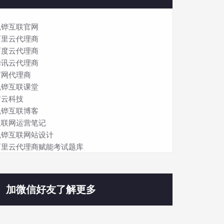
凯铧互联官网
阿里云代理商
百度云代理商
腾讯云代理商
万网代理商
凯铧互联课堂
吉云科技
凯铧互联博客
互联网运营笔记
凯铧互联网站设计
阿里云代理商赋能考试题库
加微信好友了解更多