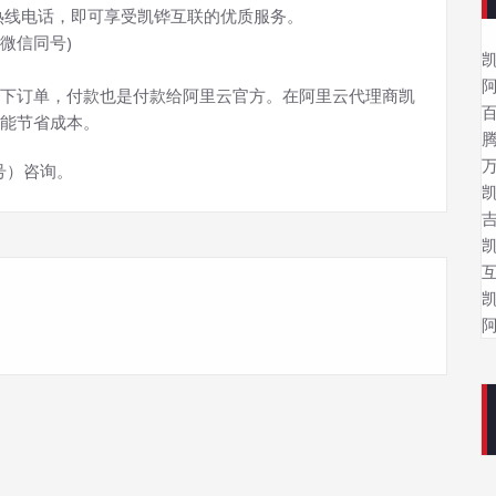
热线电话，即可享受凯铧互联的优质服务。
(微信同号)
下订单，付款也是付款给阿里云官方。在阿里云代理商凯
能节省成本。
同号）咨询。