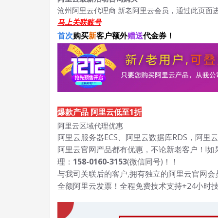
沧州阿里云代理商 新老阿里云会员，通过此页面
马上关联账号
首次
购买
新
客户额外
赠送
代金券！
爆款产品 阿里云低至1折
阿里云区域代理优惠
阿里云服务器ECS、阿里云数据库RDS，阿里云
阿里云官网产品都有优惠，不论新老客户！!如
理：
158-0160-3153
(微信同号)！！
与我司关联后的客户,拥有独立的阿里云官网
全额阿里云发票！全程免费技术支持+24小时