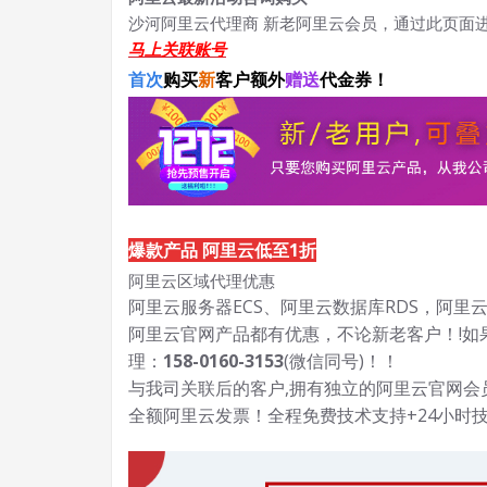
沙河阿里云代理商 新老阿里云会员，通过此页面
马上关联账号
首次
购买
新
客户额外
赠送
代金券！
爆款产品 阿里云低至1折
阿里云区域代理优惠
阿里云服务器ECS、阿里云数据库RDS，阿里云
阿里云官网产品都有优惠，不论新老客户！!如
理：
158-0160-3153
(微信同号)！！
与我司关联后的客户,拥有独立的阿里云官网
全额阿里云发票！全程免费技术支持+24小时