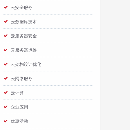
云安全服务
云数据库技术
云服务器安全
云服务器运维
云架构设计优化
云网络服务
云计算
企业应用
优惠活动