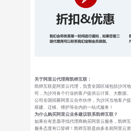
关于阿里云代理商凯铧互联：
凯铧互联是阿里云代理，负责全国区域包括沙河地
司，为沙河各个行业的客户提供云计算、大数据、
公司全国招募阿里云合作伙伴，为沙河当地客户提
搭建、迁移、维护等在内的一站式服务！
为什么购买阿里云业务建议联系凯铧互联？
如果在有意愿寻找代理商购买阿里云服务，凯铧互
服务态度有口皆碑！凯铧互联是由多名前阿里云资