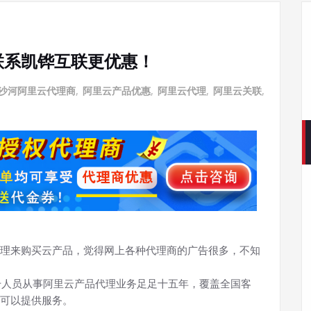
联系凯铧互联更优惠！
沙河阿里云代理商
,
阿里云产品优惠
,
阿里云代理
,
阿里云关联
,
理来购买云产品，觉得网上各种代理商的广告很多，不知
干人员从事阿里云产品代理业务足足十五年，覆盖全国客
可以提供服务。