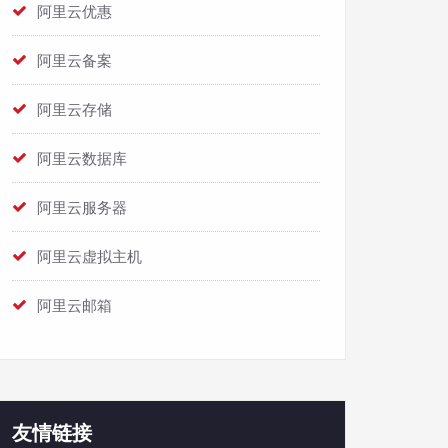
阿里云优惠
阿里云备案
阿里云存储
阿里云数据库
阿里云服务器
阿里云虚拟主机
阿里云邮箱
友情链接