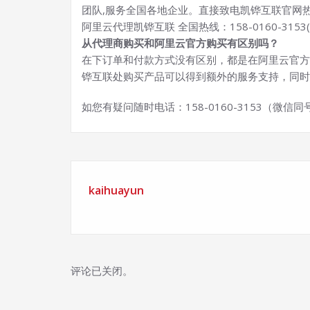
团队,服务全国各地企业。直接致电凯铧互联官网
阿里云代理凯铧互联 全国热线：158-0160-3153
从代理商购买和阿里云官方购买有区别吗？
在下订单和付款方式没有区别，都是在阿里云官方
铧互联处购买产品可以得到额外的服务支持，同时
如您有疑问随时电话：158-0160-3153（微信
kaihuayun
评论已关闭。