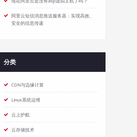
现在阿里云是没有asp虚拟主机了吗？
阿里云短信消息推送服务器：实现高效、
安全的信息传递
分类
CDN与边缘计算
Linux系统运维
云上护航
云存储技术