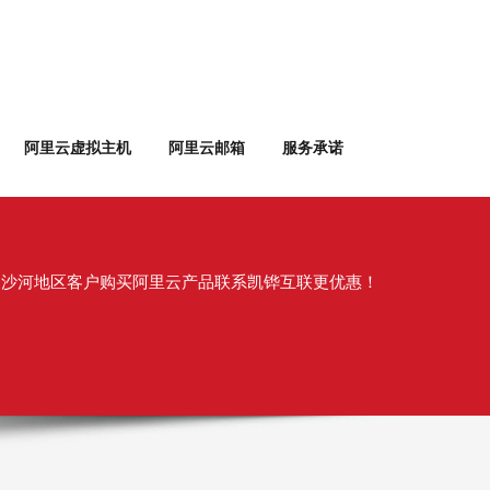
阿里云虚拟主机
阿里云邮箱
服务承诺
沙河地区客户购买阿里云产品联系凯铧互联更优惠！