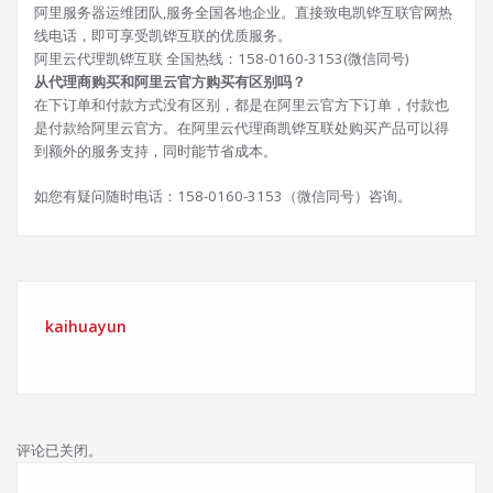
阿里服务器运维团队,服务全国各地企业。直接致电凯铧互联官网热
线电话，即可享受凯铧互联的优质服务。
阿里云代理凯铧互联 全国热线：158-0160-3153(微信同号)
从代理商购买和阿里云官方购买有区别吗？
在下订单和付款方式没有区别，都是在阿里云官方下订单，付款也
是付款给阿里云官方。在阿里云代理商凯铧互联处购买产品可以得
到额外的服务支持，同时能节省成本。
如您有疑问随时电话：158-0160-3153（微信同号）咨询。
kaihuayun
评论已关闭。