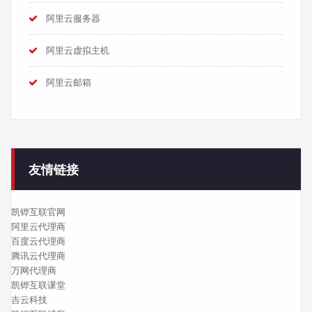
阿里云服务器
阿里云虚拟主机
阿里云邮箱
友情链接
凯铧互联官网
阿里云代理商
百度云代理商
腾讯云代理商
万网代理商
凯铧互联课堂
吉云科技