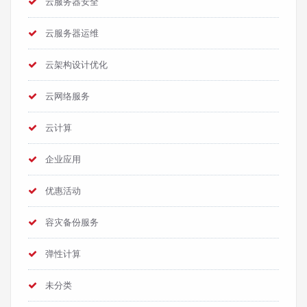
云服务器安全
云服务器运维
云架构设计优化
云网络服务
云计算
企业应用
优惠活动
容灾备份服务
弹性计算
未分类