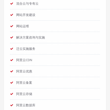
混合云与专有云
网站开发建设
网站运维
解决方案咨询与实施
迁云实施服务
阿里云CDN
阿里云优惠
阿里云备案
阿里云存储
阿里云数据库