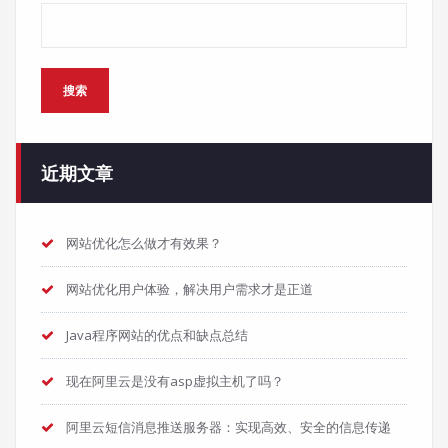
搜索
搜索
近期文章
网站优化怎么做才有效果？
网站优化用户体验，解决用户需求才是正道
Java程序网站的优点和缺点总结
现在阿里云是没有asp虚拟主机了吗？
阿里云短信消息推送服务器：实现高效、安全的信息传递