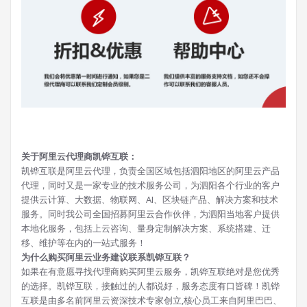
关于阿里云代理商凯铧互联：
凯铧互联是阿里云代理，负责全国区域包括泗阳地区的阿里云产品
代理，同时又是一家专业的技术服务公司，为泗阳各个行业的客户
提供云计算、大数据、物联网、AI、区块链产品、解决方案和技术
服务。同时我公司全国招募阿里云合作伙伴，为泗阳当地客户提供
本地化服务，包括上云咨询、量身定制解决方案、系统搭建、迁
移、维护等在内的一站式服务！
为什么购买阿里云业务建议联系凯铧互联？
如果在有意愿寻找代理商购买阿里云服务，凯铧互联绝对是您优秀
的选择。凯铧互联，接触过的人都说好，服务态度有口皆碑！凯铧
互联是由多名前阿里云资深技术专家创立,核心员工来自阿里巴巴、