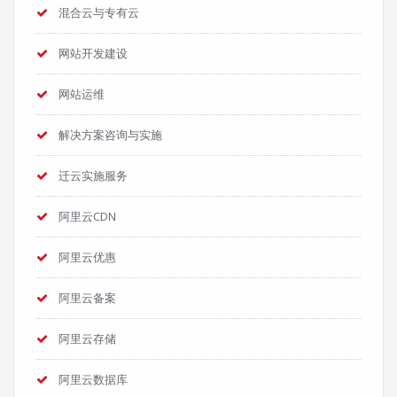
混合云与专有云
网站开发建设
网站运维
解决方案咨询与实施
迁云实施服务
阿里云CDN
阿里云优惠
阿里云备案
阿里云存储
阿里云数据库