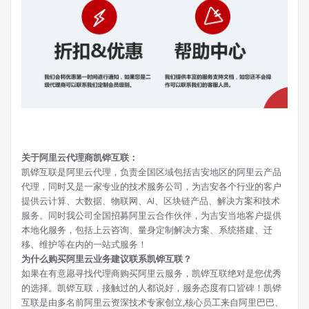
关于阿里云代理商凯铧互联：
凯铧互联是阿里云代理，负责全国区域包括吉安地区的阿里云产品
代理，同时又是一家专业的技术服务公司，为吉安各个行业的客户
提供云计算、大数据、物联网、AI、区块链产品、解决方案和技术
服务。同时我公司全国招募阿里云合作伙伴，为吉安当地客户提供
本地化服务，包括上云咨询、量身定制解决方案、系统搭建、迁
移、维护等在内的一站式服务！
为什么购买阿里云业务建议联系凯铧互联？
如果在有意愿寻找代理商购买阿里云服务，凯铧互联绝对是您优秀
的选择。凯铧互联，接触过的人都说好，服务态度有口皆碑！凯铧
互联是由多名前阿里云资深技术专家创立,核心员工来自阿里巴巴、