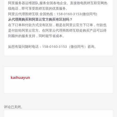
阿里服务器运维团队,服务全国各地企业。直接致电凯铧互联官网热
线电话，即可享受凯铧互联的优质服务。
阿里云代理凯铧互联 全国热线：158-0160-3153(微信同号)
从代理商购买和阿里云官方购买有区别吗？
在下订单和付款方式没有区别，都是在阿里云官方下订单，付款也
是付款给阿里云官方。在阿里云代理商凯铧互联处购买产品可以得
到额外的服务支持，同时能节省成本。
如您有疑问随时电话：158-0160-3153（微信同号）咨询。
kaihuayun
评论已关闭。