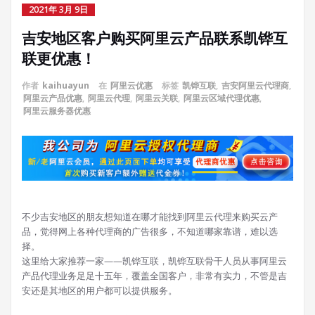
2021年 3月 9日
吉安地区客户购买阿里云产品联系凯铧互
联更优惠！
作者
kaihuayun
在
阿里云优惠
标签
凯铧互联
,
吉安阿里云代理商
,
阿里云产品优惠
,
阿里云代理
,
阿里云关联
,
阿里云区域代理优惠
,
阿里云服务器优惠
不少吉安地区的朋友想知道在哪才能找到阿里云代理来购买云产
品，觉得网上各种代理商的广告很多，不知道哪家靠谱，难以选
择。
这里给大家推荐一家——凯铧互联，凯铧互联骨干人员从事阿里云
产品代理业务足足十五年，覆盖全国客户，非常有实力，不管是吉
安还是其地区的用户都可以提供服务。