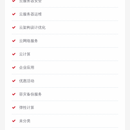
云服务器安全
云服务器运维
云架构设计优化
云网络服务
云计算
企业应用
优惠活动
容灾备份服务
弹性计算
未分类