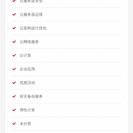
云服务器安全
云服务器运维
云架构设计优化
云网络服务
云计算
企业应用
优惠活动
容灾备份服务
弹性计算
未分类