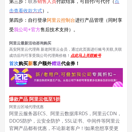
第三步：
联系
销售人员
付款结算，可自付/可代付（
点
击查看收款方式
）。
第四步：自行登录
阿里云控制台
进行产品管理（同时享
受
我公司+官方
售后技术支持）。
阿里云最新活动咨询购买
高安阿里云代理商 新老阿里云会员，通过此页面进行账号关联,关联
成功后均可享受我公司代理商价格！
点此马上关联账号
首次
购买
新
客户额外
赠送
代金券！
爆款产品 阿里云低至1折
阿里云区域代理优惠
阿里云服务器ECS、阿里云数据库RDS，阿里云CDN，
DDOS防护，云安全防护，SSL证书、中间件等阿里云
官网产品都有优惠，不论新老客户！!如果您想享受更