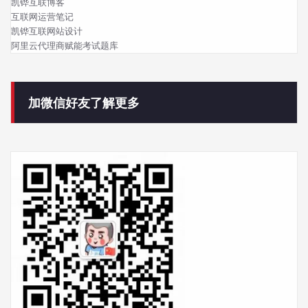
凯铧互联博客
互联网运营笔记
凯铧互联网站设计
阿里云代理商赋能考试题库
加微信好友了解更多