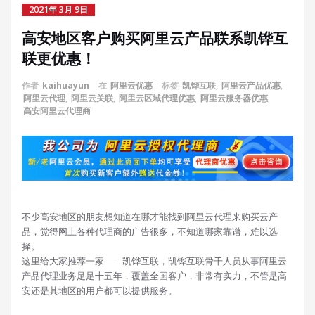
2021年 3月 9日
高安地区客户购买阿里云产品联系凯铧互
联更优惠！
作者
kaihuayun
在
阿里云优惠
标签
凯铧互联
,
阿里云产品优惠
,
阿里云代理
,
阿里云关联
,
阿里云区域代理优惠
,
阿里云服务器优惠
,
高安阿里云代理商
不少高安地区的朋友想知道在哪才能找到阿里云代理来购买云产
品，觉得网上各种代理商的广告很多，不知道哪家靠谱，难以选
择。
这里给大家推荐一家——凯铧互联，凯铧互联骨干人员从事阿里云
产品代理业务足足十五年，覆盖全国客户，非常有实力，不管是高
安还是其地区的用户都可以提供服务。