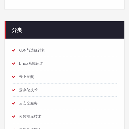
分类
CDN与边缘计算
Linux系统运维
云上护航
云存储技术
云安全服务
云数据库技术