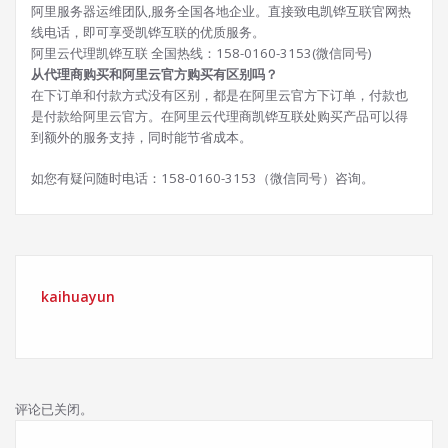
阿里服务器运维团队,服务全国各地企业。直接致电凯铧互联官网热
线电话，即可享受凯铧互联的优质服务。
阿里云代理凯铧互联 全国热线：158-0160-3153(微信同号)
从代理商购买和阿里云官方购买有区别吗？
在下订单和付款方式没有区别，都是在阿里云官方下订单，付款也
是付款给阿里云官方。在阿里云代理商凯铧互联处购买产品可以得
到额外的服务支持，同时能节省成本。
如您有疑问随时电话：158-0160-3153（微信同号）咨询。
kaihuayun
评论已关闭。