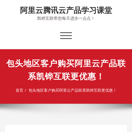
Skip
阿里云腾讯云产品学习课堂
to
content
凯铧互联带您每天进步一点点！
切
换
导
航
包头地区客户购买阿里云产品联
系凯铧互联更优惠！
首页
包头地区客户购买阿里云产品联系凯铧互联更优惠！