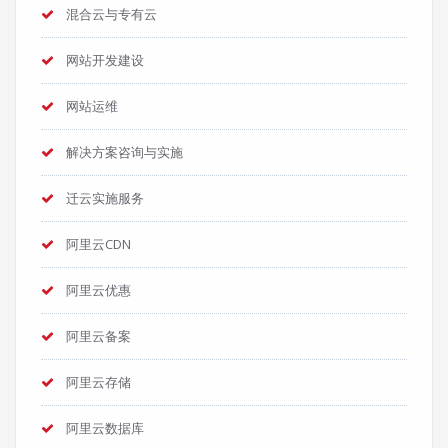
混合云与专有云
网站开发建设
网站运维
解决方案咨询与实施
迁云实施服务
阿里云CDN
阿里云优惠
阿里云备案
阿里云存储
阿里云数据库