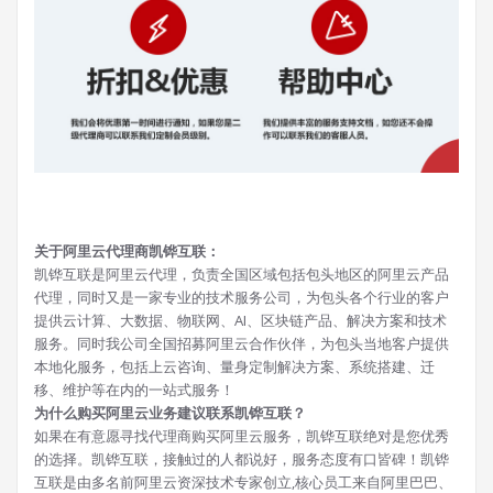
关于阿里云代理商凯铧互联：
凯铧互联是阿里云代理，负责全国区域包括包头地区的阿里云产品
代理，同时又是一家专业的技术服务公司，为包头各个行业的客户
提供云计算、大数据、物联网、AI、区块链产品、解决方案和技术
服务。同时我公司全国招募阿里云合作伙伴，为包头当地客户提供
本地化服务，包括上云咨询、量身定制解决方案、系统搭建、迁
移、维护等在内的一站式服务！
为什么购买阿里云业务建议联系凯铧互联？
如果在有意愿寻找代理商购买阿里云服务，凯铧互联绝对是您优秀
的选择。凯铧互联，接触过的人都说好，服务态度有口皆碑！凯铧
互联是由多名前阿里云资深技术专家创立,核心员工来自阿里巴巴、