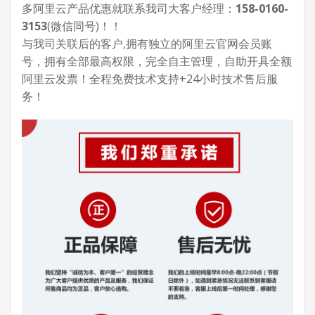
多阿里云产品优惠就联系我司大客户经理：
158-0160-
3153
(微信同号)！！
与我司关联后的客户,拥有独立的阿里云官网会员账
号，拥有全部最高权限，完全自主管理，自助开具全额
阿里云发票！全程免费技术支持+24小时技术售后服
务！