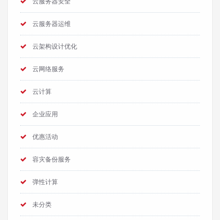
云服务器安全
云服务器运维
云架构设计优化
云网络服务
云计算
企业应用
优惠活动
容灾备份服务
弹性计算
未分类