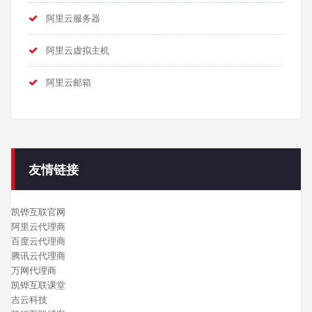
阿里云服务器
阿里云虚拟主机
阿里云邮箱
友情链接
凯铧互联官网
阿里云代理商
百度云代理商
腾讯云代理商
万网代理商
凯铧互联课堂
吉云科技