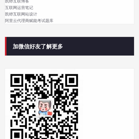
凯铧互联博客
互联网运营笔记
凯铧互联网站设计
阿里云代理商赋能考试题库
加微信好友了解更多