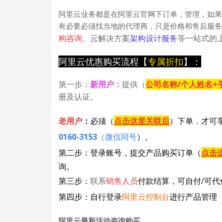
阿里云业务都是在阿里云官网下订单，管理，如果
有必要必须找当地的代理商，只是价格和售后服
构咨询
、云解决方案
架构设计服务
等一站式的
阿里云优惠购买流程【
专属折扣
】：
第一步：
新用户
：
提供（
公司名称/个人姓名+
册及认证。
老用户
：
必须
（
点击这里关联后
）
下单
，
才可
0160-3153
（微信同号
）
。
第二步：登录账号，提交产品购买订单（
点击
询。
第三步：
联系
销售人员
付款结算，可自付/可代
第四步：自行登录
阿里云控制台
进行产品管理
阿里云最新活动咨询购买