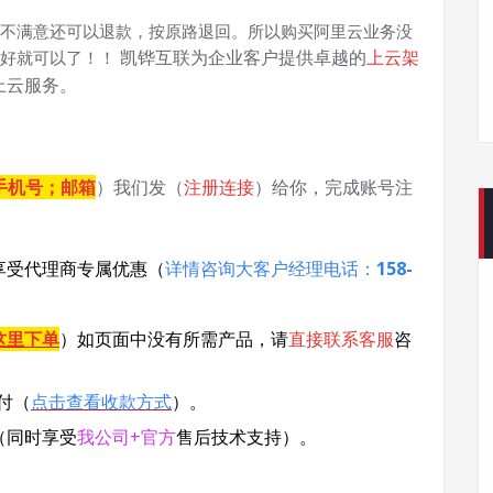
不满意还可以退款，按原路退回。所以购买阿里云业务没
凯铧互联为企业客户提供卓越的
上云架
务好就可以了！！
上云服务。
手机号；邮箱
）我们发（
注册连接
）给你，完成账号注
享受代理商专属优惠
（
详情咨询大客户经理电话：
158-
这里下单
）
如页面中没有所需产品，请
直接联系
客服
咨
付（
点击查看收款方式
）。
（同时享受
我公司+官方
售后技术支持）。