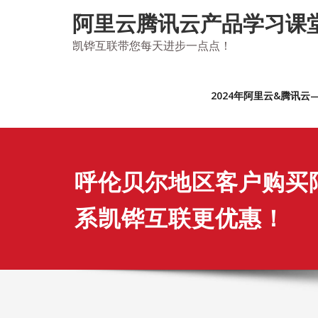
Skip
阿里云腾讯云产品学习课
to
content
凯铧互联带您每天进步一点点！
2024年阿里云&腾讯
呼伦贝尔地区客户购买
系凯铧互联更优惠！