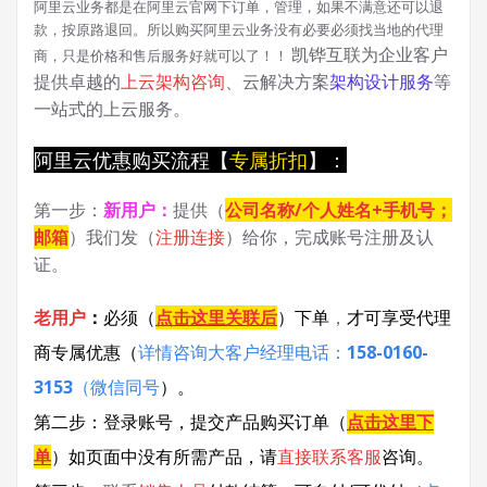
阿里云业务都是在阿里云官网下订单，管理，如果不满意还可以退
款，按原路退回。所以购买阿里云业务没有必要必须找当地的代理
凯铧互联为企业客户
商，只是价格和售后服务好就可以了！！
提供卓越的
上云架构咨询
、云解决方案
架构设计服务
等
一站式的上云服务。
阿里云优惠购买流程【
专属折扣
】：
第一步：
新用户
：
提供（
公司名称/个人姓名+手机号；
邮箱
）我们发（
注册连接
）给你，完成账号注册及认
证。
老用户
：
必须
（
点击这里关联后
）
下单
，
才可享受代理
商专属优惠
（
详情咨询大客户经理电话：
158-0160-
3153
（微信同号
）
。
第二步：登录账号，提交产品购买订单（
点击这里下
单
）
如页面中没有所需产品，请
直接联系
客服
咨询。