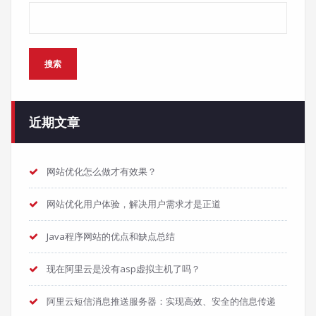
搜索
搜索
近期文章
网站优化怎么做才有效果？
网站优化用户体验，解决用户需求才是正道
Java程序网站的优点和缺点总结
现在阿里云是没有asp虚拟主机了吗？
阿里云短信消息推送服务器：实现高效、安全的信息传递