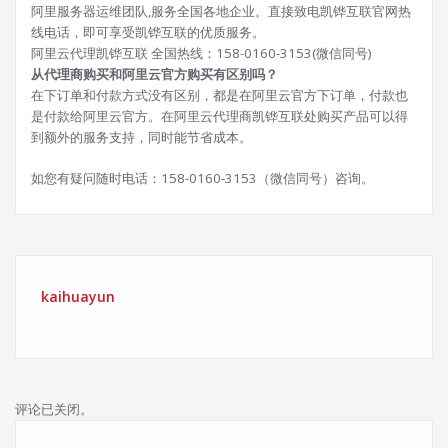
阿里服务器运维团队,服务全国各地企业。直接致电凯铧互联官网热
线电话，即可享受凯铧互联的优质服务。
阿里云代理凯铧互联 全国热线：158-0160-3153(微信同号)
从代理商购买和阿里云官方购买有区别吗？
在下订单和付款方式没有区别，都是在阿里云官方下订单，付款也
是付款给阿里云官方。在阿里云代理商凯铧互联处购买产品可以得
到额外的服务支持，同时能节省成本。
如您有疑问随时电话：158-0160-3153（微信同号）咨询。
kaihuayun
评论已关闭。