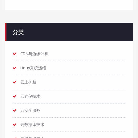
分类
CDN与边缘计算
Linux系统运维
云上护航
云存储技术
云安全服务
云数据库技术