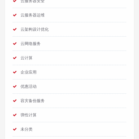
云服务器安全
云服务器运维
云架构设计优化
云网络服务
云计算
企业应用
优惠活动
容灾备份服务
弹性计算
未分类