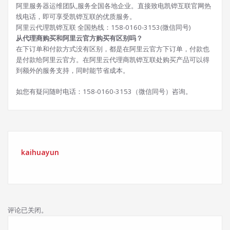
阿里服务器运维团队,服务全国各地企业。直接致电凯铧互联官网热
线电话，即可享受凯铧互联的优质服务。
阿里云代理凯铧互联 全国热线：158-0160-3153(微信同号)
从代理商购买和阿里云官方购买有区别吗？
在下订单和付款方式没有区别，都是在阿里云官方下订单，付款也
是付款给阿里云官方。在阿里云代理商凯铧互联处购买产品可以得
到额外的服务支持，同时能节省成本。
如您有疑问随时电话：158-0160-3153（微信同号）咨询。
kaihuayun
评论已关闭。