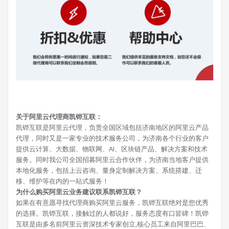
关于阿里云代理商凯铧互联：
凯铧互联是阿里云代理，负责全国区域包括济南地区的阿里云产品
代理，同时又是一家专业的技术服务公司，为济南各个行业的客户
提供云计算、大数据、物联网、AI、区块链产品、解决方案和技术
服务。同时我公司全国招募阿里云合作伙伴，为济南当地客户提供
本地化服务，包括上云咨询、量身定制解决方案、系统搭建、迁
移、维护等在内的一站式服务！
为什么购买阿里云业务建议联系凯铧互联？
如果在有意愿寻找代理商购买阿里云服务，凯铧互联绝对是您优秀
的选择。凯铧互联，接触过的人都说好，服务态度有口皆碑！凯铧
互联是由多名前阿里云资深技术专家创立,核心员工来自阿里巴巴、