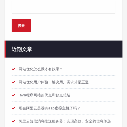
搜索
搜索
近期文章
网站优化怎么做才有效果？
网站优化用户体验，解决用户需求才是正道
Java程序网站的优点和缺点总结
现在阿里云是没有asp虚拟主机了吗？
阿里云短信消息推送服务器：实现高效、安全的信息传递