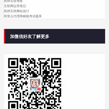
凯铧互联博客
互联网运营笔记
凯铧互联网站设计
阿里云代理商赋能考试题库
加微信好友了解更多