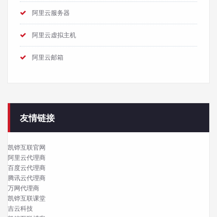
阿里云服务器
阿里云虚拟主机
阿里云邮箱
友情链接
凯铧互联官网
阿里云代理商
百度云代理商
腾讯云代理商
万网代理商
凯铧互联课堂
吉云科技