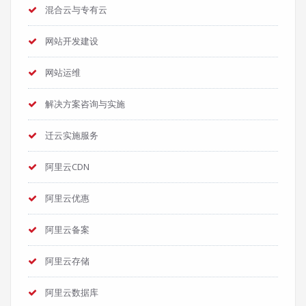
混合云与专有云
网站开发建设
网站运维
解决方案咨询与实施
迁云实施服务
阿里云CDN
阿里云优惠
阿里云备案
阿里云存储
阿里云数据库