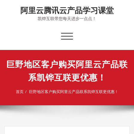
Skip
阿里云腾讯云产品学习课堂
to
content
凯铧互联带您每天进步一点点！
切
换
导
航
巨野地区客户购买阿里云产品联
系凯铧互联更优惠！
首页
巨野地区客户购买阿里云产品联系凯铧互联更优惠！