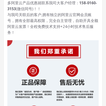
多阿里云产品优惠就联系我司大客户经理：
158-0160-
3153
(微信同号)！！
与我司关联后的客户,拥有独立的阿里云官网会员账
号，拥有全部最高权限，完全自主管理，自助开具全额
阿里云发票！全程免费技术支持+24小时技术售后服
务！