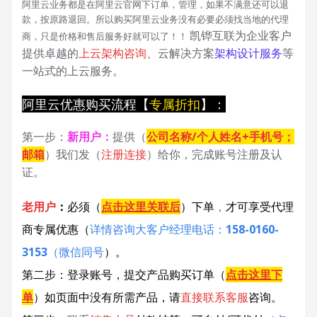
阿里云业务都是在阿里云官网下订单，管理，如果不满意还可以退
款，按原路退回。所以购买阿里云业务没有必要必须找当地的代理
凯铧互联为企业客户
商，只是价格和售后服务好就可以了！！
提供卓越的
上云架构咨询
、云解决方案
架构设计服务
等
一站式的上云服务。
阿里云优惠购买流程【
专属折扣
】：
第一步：
新用户
：
提供（
公司名称/个人姓名+手机号；
邮箱
）我们发（
注册连接
）给你，完成账号注册及认
证。
老用户
：
必须
（
点击这里关联后
）
下单
，
才可享受代理
商专属优惠
（
详情咨询大客户经理电话：
158-0160-
3153
（微信同号
）
。
第二步：登录账号，提交产品购买订单（
点击这里下
单
）
如页面中没有所需产品，请
直接联系
客服
咨询。