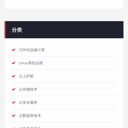
分类
CDN与边缘计算
Linux系统运维
云上护航
云存储技术
云安全服务
云数据库技术