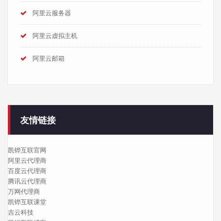
阿里云服务器
阿里云虚拟主机
阿里云邮箱
友情链接
凯铧互联官网
阿里云代理商
百度云代理商
腾讯云代理商
万网代理商
凯铧互联课堂
吉云科技