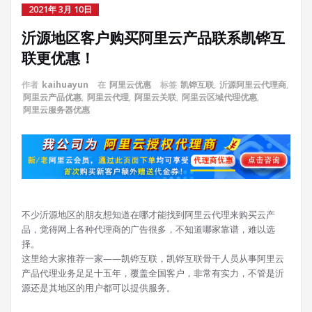
2021年 3月 10日
沂源地区客户购买阿里云产品联系凯铧互
联更优惠！
作者
kaihuayun
在
阿里云优惠
标签
凯铧互联
,
沂源阿里云代理商
,
阿里云产品优惠
,
阿里云代理
,
阿里云关联
,
阿里云区域代理优惠
,
阿里云服务器优惠
不少沂源地区的朋友想知道在哪才能找到阿里云代理来购买云产
品，觉得网上各种代理商的广告很多，不知道哪家靠谱，难以选
择。
这里给大家推荐一家——凯铧互联，凯铧互联骨干人员从事阿里云
产品代理业务足足十五年，覆盖全国客户，非常有实力，不管是沂
源还是其地区的用户都可以提供服务。