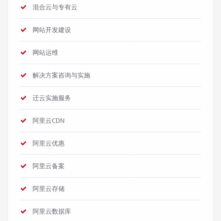
混合云与专有云
网站开发建设
网站运维
解决方案咨询与实施
迁云实施服务
阿里云CDN
阿里云优惠
阿里云备案
阿里云存储
阿里云数据库