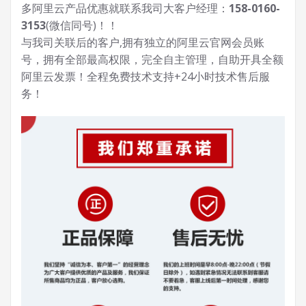
多阿里云产品优惠就联系我司大客户经理：
158-0160-
3153
(微信同号)！！
与我司关联后的客户,拥有独立的阿里云官网会员账
号，拥有全部最高权限，完全自主管理，自助开具全额
阿里云发票！全程免费技术支持+24小时技术售后服
务！