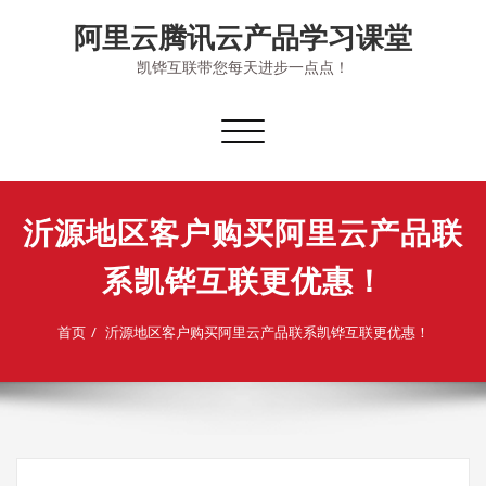
Skip
阿里云腾讯云产品学习课堂
to
content
凯铧互联带您每天进步一点点！
切
换
导
航
沂源地区客户购买阿里云产品联
系凯铧互联更优惠！
首页
沂源地区客户购买阿里云产品联系凯铧互联更优惠！