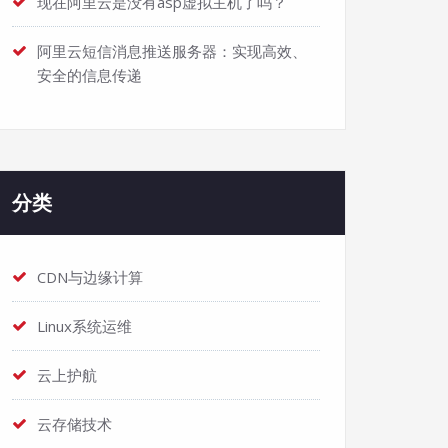
现在阿里云是没有asp虚拟主机了吗？
阿里云短信消息推送服务器：实现高效、
安全的信息传递
分类
CDN与边缘计算
Linux系统运维
云上护航
云存储技术