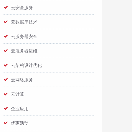
云安全服务
云数据库技术
云服务器安全
云服务器运维
云架构设计优化
云网络服务
云计算
企业应用
优惠活动