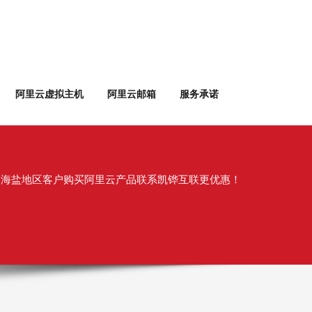
阿里云虚拟主机
阿里云邮箱
服务承诺
海盐地区客户购买阿里云产品联系凯铧互联更优惠！