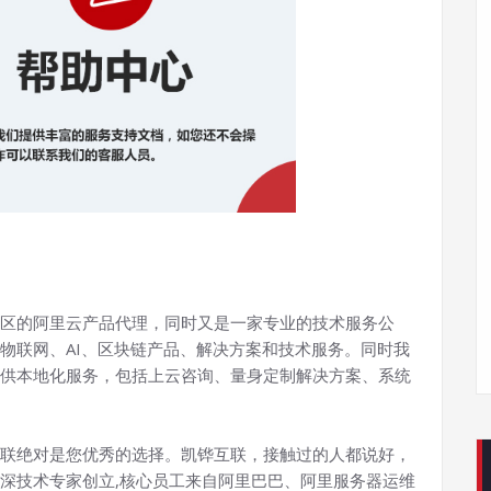
区的阿里云产品代理，同时又是一家专业的技术服务公
物联网、AI、区块链产品、解决方案和技术服务。同时我
供本地化服务，包括上云咨询、量身定制解决方案、系统
联绝对是您优秀的选择。凯铧互联，接触过的人都说好，
深技术专家创立,核心员工来自阿里巴巴、阿里服务器运维