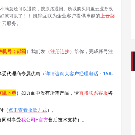
不满意还可以退款，按原路退回。所以购买阿里云业务没
凯铧互联为企业客户提供卓越的
上云架
务好就可以了！！
上云服务。
手机号；邮箱
）我们发（
注册连接
）给你，完成账号注
享受代理商专属优惠
（
详情咨询大客户经理电话：
158-
这里下单
）
如页面中没有所需产品，请
直接联系
客服
咨
付（
点击查看收款方式
）。
（同时享受
我公司+官方
售后技术支持）。