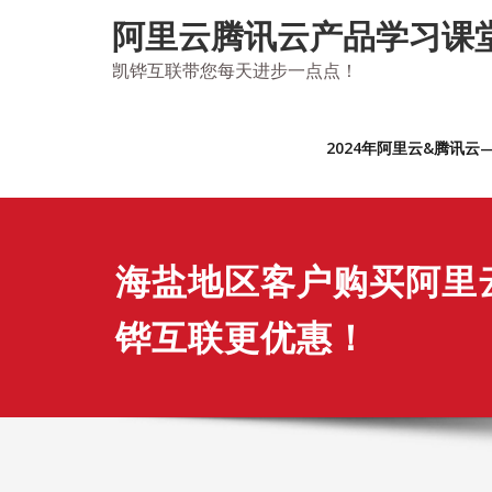
Skip
阿里云腾讯云产品学习课
to
content
凯铧互联带您每天进步一点点！
2024年阿里云&腾讯
海盐地区客户购买阿里
铧互联更优惠！