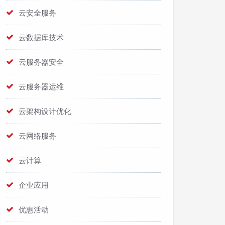
云安全服务
云数据库技术
云服务器安全
云服务器运维
云架构设计优化
云网络服务
云计算
企业应用
优惠活动