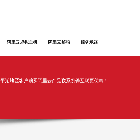
阿里云虚拟主机
阿里云邮箱
服务承诺
平湖地区客户购买阿里云产品联系凯铧互联更优惠！