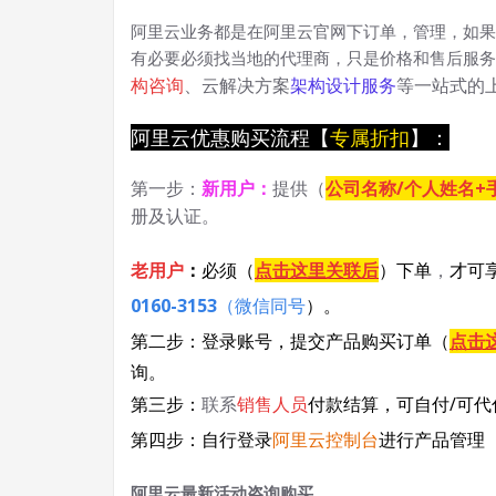
阿里云业务都是在阿里云官网下订单，管理，如果
有必要必须找当地的代理商，只是价格和售后服
构咨询
、云解决方案
架构设计服务
等一站式的
阿里云优惠购买流程【
专属折扣
】：
第一步：
新用户
：
提供（
公司名称/个人姓名+
册及认证。
老用户
：
必须
（
点击这里关联后
）
下单
，
才可
0160-3153
（微信同号
）
。
第二步：登录账号，提交产品购买订单（
点击
询。
第三步：
联系
销售人员
付款结算，可自付/可代
第四步：自行登录
阿里云控制台
进行产品管理
阿里云最新活动咨询购买