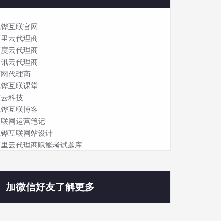
凯铧互联官网
阿里云代理商
百度云代理商
腾讯云代理商
万网代理商
凯铧互联课堂
吉云科技
凯铧互联博客
互联网运营笔记
凯铧互联网站设计
阿里云代理商赋能考试题库
加微信好友了解更多