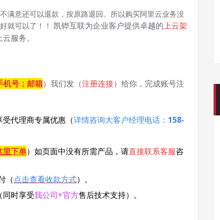
不满意还可以退款，按原路退回。所以购买阿里云业务没
凯铧互联为企业客户提供卓越的
上云架
务好就可以了！！
上云服务。
手机号；邮箱
）我们发（
注册连接
）给你，完成账号注
享受代理商专属优惠
（
详情咨询大客户经理电话：
158-
这里下单
）
如页面中没有所需产品，请
直接联系
客服
咨
付（
点击查看收款方式
）。
（同时享受
我公司+官方
售后技术支持）。