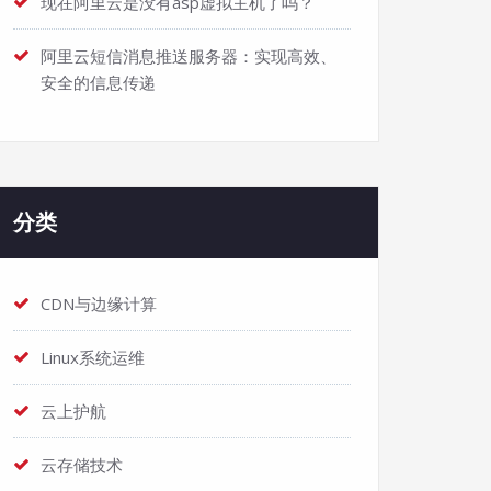
现在阿里云是没有asp虚拟主机了吗？
阿里云短信消息推送服务器：实现高效、
安全的信息传递
分类
CDN与边缘计算
Linux系统运维
云上护航
云存储技术