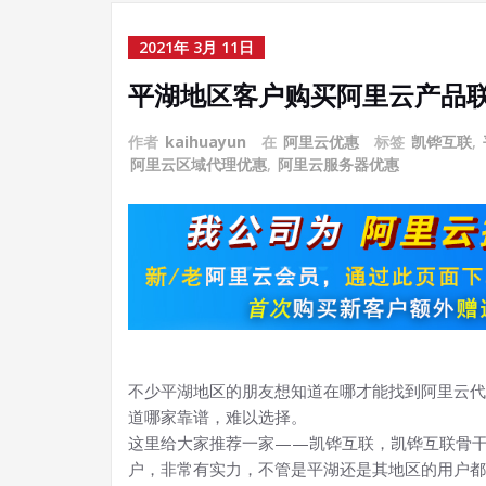
2021年 3月 11日
平湖地区客户购买阿里云产品
作者
kaihuayun
在
阿里云优惠
标签
凯铧互联
,
阿里云区域代理优惠
,
阿里云服务器优惠
不少平湖地区的朋友想知道在哪才能找到阿里云代
道哪家靠谱，难以选择。
这里给大家推荐一家——凯铧互联，凯铧互联骨
户，非常有实力，不管是平湖还是其地区的用户都