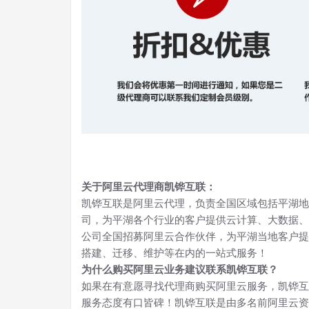
关于阿里云代理商凯铧互联：
凯铧互联是阿里云代理，负责全国区域包括平湖地
司，为平湖各个行业的客户提供云计算、大数据、
公司全国招募阿里云合作伙伴，为平湖当地客户提
搭建、迁移、维护等在内的一站式服务！
为什么购买阿里云业务建议联系凯铧互联？
如果在有意愿寻找代理商购买阿里云服务，凯铧互
服务态度有口皆碑！凯铧互联是由多名前阿里云资