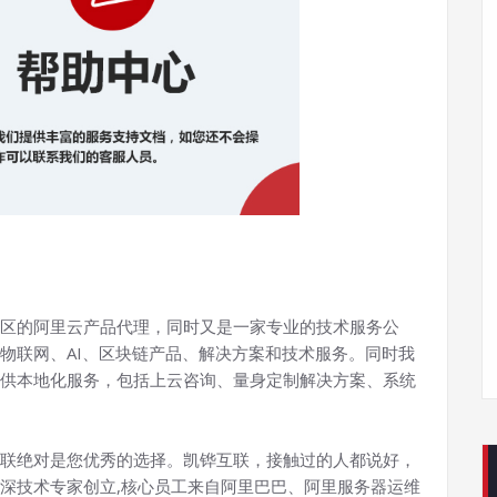
区的阿里云产品代理，同时又是一家专业的技术服务公
物联网、AI、区块链产品、解决方案和技术服务。同时我
供本地化服务，包括上云咨询、量身定制解决方案、系统
联绝对是您优秀的选择。凯铧互联，接触过的人都说好，
深技术专家创立,核心员工来自阿里巴巴、阿里服务器运维