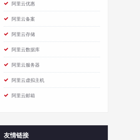
阿里云优惠
阿里云备案
阿里云存储
阿里云数据库
阿里云服务器
阿里云虚拟主机
阿里云邮箱
友情链接