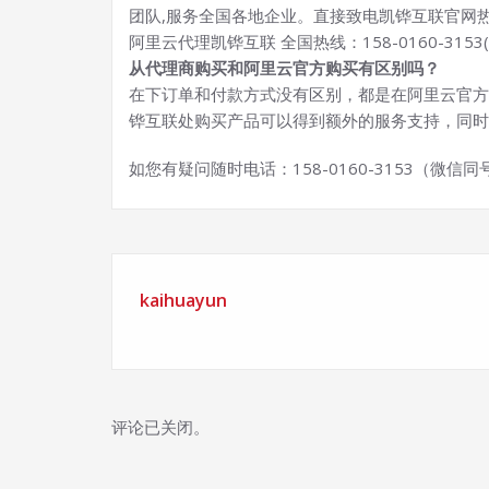
团队,服务全国各地企业。直接致电凯铧互联官网
阿里云代理凯铧互联 全国热线：158-0160-3153
从代理商购买和阿里云官方购买有区别吗？
在下订单和付款方式没有区别，都是在阿里云官方
铧互联处购买产品可以得到额外的服务支持，同时
如您有疑问随时电话：158-0160-3153（微信
kaihuayun
评论已关闭。