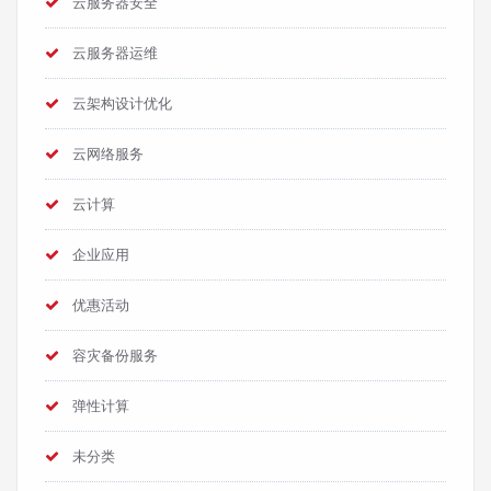
云服务器安全
云服务器运维
云架构设计优化
云网络服务
云计算
企业应用
优惠活动
容灾备份服务
弹性计算
未分类