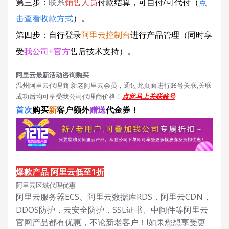
第三步：
联系
销售人员
付款结算，可自付/可代付（
点
击查看收款方式
）。
第四步：自行登录
阿里云控制台
进行产品管理（同时享
受
我公司+官方
售后技术支持）。
阿里云最新活动咨询购买
温州阿里云代理商 新老阿里云会员，通过此页面进行账号关联,关联
成功后均可享受我公司代理商价格！
点此马上关联账号
首次
购买
新
客户额外
赠送
代金券！
爆款产品 阿里云低至1折
阿里云区域代理优惠
阿里云服务器ECS、阿里云数据库RDS，阿里云CDN，
DDOS防护，云安全防护，SSL证书、中间件等阿里云
官网产品都有优惠，不论新老客户！!如果您想享受更