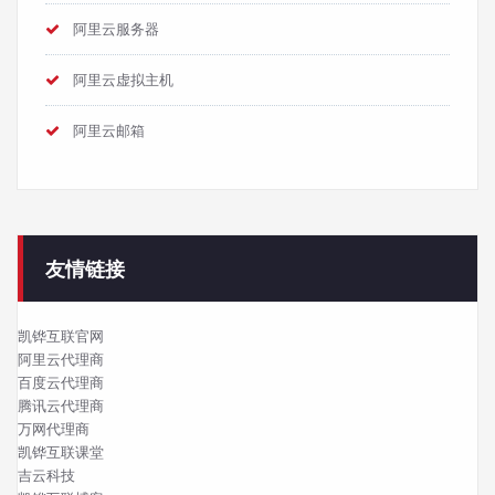
阿里云服务器
阿里云虚拟主机
阿里云邮箱
友情链接
凯铧互联官网
阿里云代理商
百度云代理商
腾讯云代理商
万网代理商
凯铧互联课堂
吉云科技