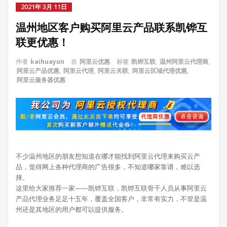
2021年 3月 11日
温州地区客户购买阿里云产品联系凯铧互
联更优惠！
作者
kaihuayun
在
阿里云优惠
标签
凯铧互联
,
温州阿里云代理商
,
阿里云产品优惠
,
阿里云代理
,
阿里云关联
,
阿里云区域代理优惠
,
阿里云服务器优惠
不少温州地区的朋友想知道在哪才能找到阿里云代理来购买云产
品，觉得网上各种代理商的广告很多，不知道哪家靠谱，难以选
择。
这里给大家推荐一家——凯铧互联，凯铧互联骨干人员从事阿里云
产品代理业务足足十五年，覆盖全国客户，非常有实力，不管是温
州还是其地区的用户都可以提供服务。