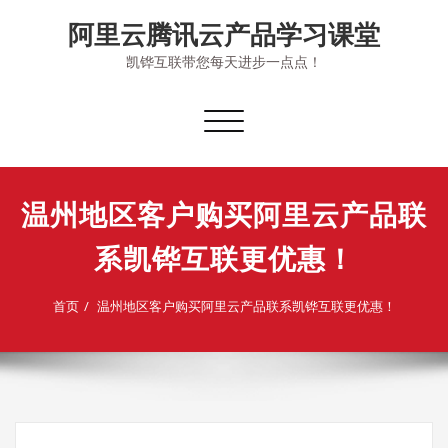
Skip
阿里云腾讯云产品学习课堂
to
content
凯铧互联带您每天进步一点点！
切
换
导
航
温州地区客户购买阿里云产品联
系凯铧互联更优惠！
首页
温州地区客户购买阿里云产品联系凯铧互联更优惠！