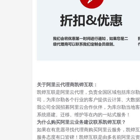
关于阿里云代理商凯铧互联：
凯铧互联是阿里云代理，负责全国区域包括库尔勒
司，为库尔勒各个行业的客户提供云计算、大数据
我公司全国招募阿里云合作伙伴，为库尔勒当地客
系统搭建、迁移、维护等在内的一站式服务！
为什么购买阿里云业务建议联系凯铧互联？
如果在有意愿寻找代理商购买阿里云服务，凯铧互
服务态度有口皆碑！凯铧互联是由多名前阿里云资