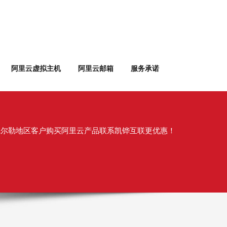
阿里云虚拟主机
阿里云邮箱
服务承诺
库尔勒地区客户购买阿里云产品联系凯铧互联更优惠！