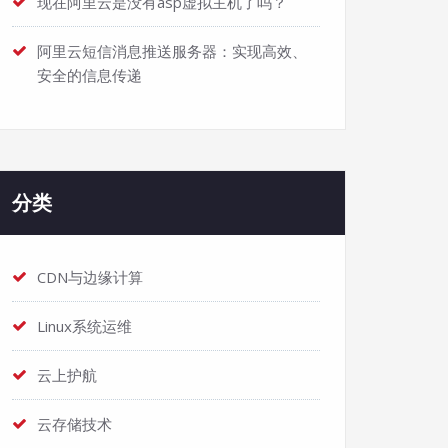
现在阿里云是没有asp虚拟主机了吗？
阿里云短信消息推送服务器：实现高效、
安全的信息传递
分类
CDN与边缘计算
Linux系统运维
云上护航
云存储技术