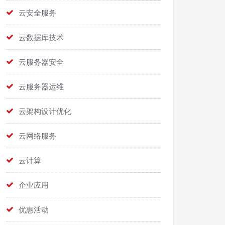
云安全服务
云数据库技术
云服务器安全
云服务器运维
云架构设计优化
云网络服务
云计算
企业应用
优惠活动