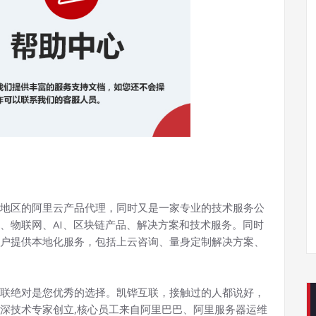
地区的阿里云产品代理，同时又是一家专业的技术服务公
、物联网、AI、区块链产品、解决方案和技术服务。同时
户提供本地化服务，包括上云咨询、量身定制解决方案、
联绝对是您优秀的选择。凯铧互联，接触过的人都说好，
深技术专家创立,核心员工来自阿里巴巴、阿里服务器运维