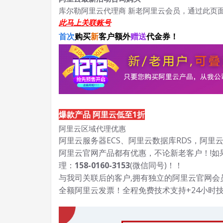
库尔勒阿里云代理商 新老阿里云会员，通过此页
此马上关联账号
首次
购买
新
客户额外
赠送
代金券！
爆款产品 阿里云低至1折
阿里云区域代理优惠
阿里云服务器ECS、阿里云数据库RDS，阿里云
阿里云官网产品都有优惠，不论新老客户！!如
理：
158-0160-3153
(微信同号)！！
与我司关联后的客户,拥有独立的阿里云官网
全额阿里云发票！全程免费技术支持+24小时