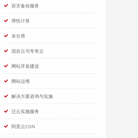
容灾备份服务
弹性计算
未分类
混合云与专有云
网站开发建设
网站运维
解决方案咨询与实施
迁云实施服务
阿里云CDN