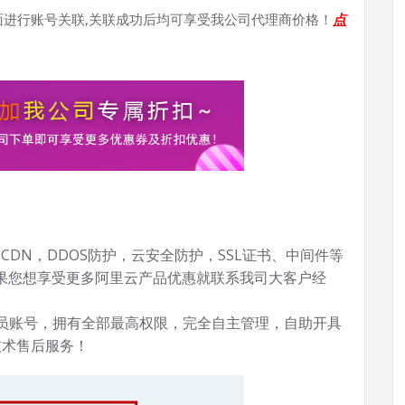
面进行账号关联,关联成功后均可享受我公司代理商价格！
点
CDN，DDOS防护，云安全防护，SSL证书、中间件等
果您想享受更多阿里云产品优惠就联系我司大客户经
会员账号，拥有全部最高权限，完全自主管理，自助开具
技术售后服务！