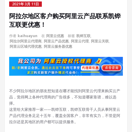
2021年 3月 11日
阿拉尔地区客户购买阿里云产品联系凯铧
互联更优惠！
作者
kaihuayun
在
阿里云优惠
标签
凯铧互联
,
阿拉尔阿里云代理商
,
阿里云产品优惠
,
阿里云代理
,
阿里云关联
,
阿里云区域代理优惠
,
阿里云服务器优惠
不少阿拉尔地区的朋友想知道在哪才能找到阿里云代理来购买云产
品，觉得网上各种代理商的广告很多，不知道哪家靠谱，难以选
择。
这里给大家推荐一家——凯铧互联，凯铧互联骨干人员从事阿里云
产品代理业务足足十五年，覆盖全国客户，非常有实力，不管是阿
拉尔还是其地区的用户都可以提供服务。