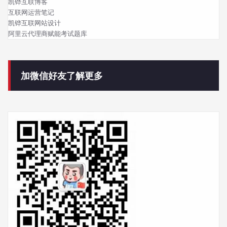
凯铧互联博客
互联网运营笔记
凯铧互联网站设计
阿里云代理商赋能考试题库
加微信好友了解更多