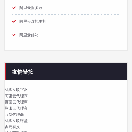
阿里云服务器
阿里云虚拟主机
阿里云邮箱
友情链接
凯铧互联官网
阿里云代理商
百度云代理商
腾讯云代理商
万网代理商
凯铧互联课堂
吉云科技