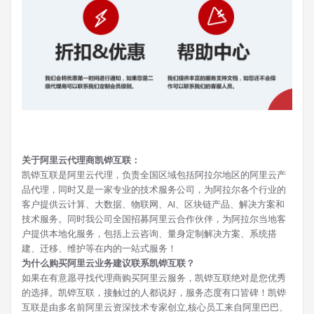
关于阿里云代理商凯铧互联：
凯铧互联是阿里云代理，负责全国区域包括阿拉尔地区的阿里云产
品代理，同时又是一家专业的技术服务公司，为阿拉尔各个行业的
客户提供云计算、大数据、物联网、AI、区块链产品、解决方案和
技术服务。同时我公司全国招募阿里云合作伙伴，为阿拉尔当地客
户提供本地化服务，包括上云咨询、量身定制解决方案、系统搭
建、迁移、维护等在内的一站式服务！
为什么购买阿里云业务建议联系凯铧互联？
如果在有意愿寻找代理商购买阿里云服务，凯铧互联绝对是您优秀
的选择。凯铧互联，接触过的人都说好，服务态度有口皆碑！凯铧
互联是由多名前阿里云资深技术专家创立,核心员工来自阿里巴巴、