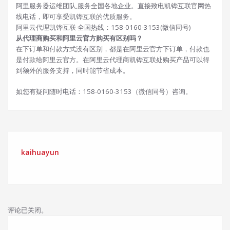
阿里服务器运维团队,服务全国各地企业。直接致电凯铧互联官网热
线电话，即可享受凯铧互联的优质服务。
阿里云代理凯铧互联 全国热线：158-0160-3153(微信同号)
从代理商购买和阿里云官方购买有区别吗？
在下订单和付款方式没有区别，都是在阿里云官方下订单，付款也
是付款给阿里云官方。在阿里云代理商凯铧互联处购买产品可以得
到额外的服务支持，同时能节省成本。
如您有疑问随时电话：158-0160-3153（微信同号）咨询。
kaihuayun
评论已关闭。