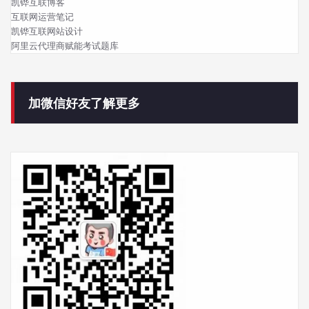
凯铧互联博客
互联网运营笔记
凯铧互联网站设计
阿里云代理商赋能考试题库
加微信好友了解更多