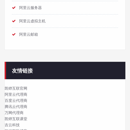
阿里云服务器
阿里云虚拟主机
阿里云邮箱
友情链接
凯铧互联官网
阿里云代理商
百度云代理商
腾讯云代理商
万网代理商
凯铧互联课堂
吉云科技