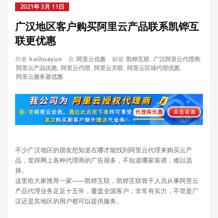
2021年 3月 11日
广汉地区客户购买阿里云产品联系凯铧互
联更优惠
作者
kaihuayun
在
阿里云优惠
标签
凯铧互联
,
广汉阿里云代理商
,
阿里云产品优惠
,
阿里云代理
,
阿里云关联
,
阿里云区域代理优惠
,
阿里云服务器优惠
不少广汉地区的朋友想知道在哪才能找到阿里云代理来购买云产
品，觉得网上各种代理商的广告很多，不知道哪家靠谱，难以选
择。
这里给大家推荐一家——凯铧互联，凯铧互联骨干人员从事阿里云
产品代理业务足足十五年，覆盖全国客户，非常有实力，不管是广
汉还是其地区的用户都可以提供服务。