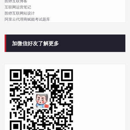
凯铧互联博客
互联网运营笔记
凯铧互联网站设计
阿里云代理商赋能考试题库
加微信好友了解更多