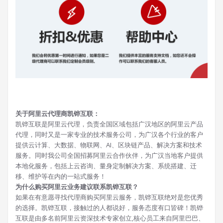
关于阿里云代理商凯铧互联：
凯铧互联是阿里云代理，负责全国区域包括广汉地区的阿里云产品
代理，同时又是一家专业的技术服务公司，为广汉各个行业的客户
提供云计算、大数据、物联网、AI、区块链产品、解决方案和技术
服务。同时我公司全国招募阿里云合作伙伴，为广汉当地客户提供
本地化服务，包括上云咨询、量身定制解决方案、系统搭建、迁
移、维护等在内的一站式服务！
为什么购买阿里云业务建议联系凯铧互联？
如果在有意愿寻找代理商购买阿里云服务，凯铧互联绝对是您优秀
的选择。凯铧互联，接触过的人都说好，服务态度有口皆碑！凯铧
互联是由多名前阿里云资深技术专家创立,核心员工来自阿里巴巴、