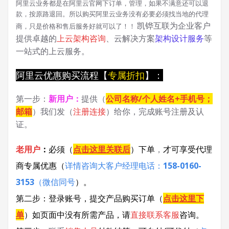
阿里云业务都是在阿里云官网下订单，管理，如果不满意还可以退
款，按原路退回。所以购买阿里云业务没有必要必须找当地的代理
凯铧互联为企业客户
商，只是价格和售后服务好就可以了！！
提供卓越的
上云架构咨询
、云解决方案
架构设计服务
等
一站式的上云服务。
阿里云优惠购买流程【
专属折扣
】：
第一步：
新用户
：
提供（
公司名称/个人姓名+手机号；
邮箱
）我们发（
注册连接
）给你，完成账号注册及认
证。
老用户
：
必须
（
点击这里关联后
）
下单
，
才可享受代理
商专属优惠
（
详情咨询大客户经理电话：
158-0160-
3153
（微信同号
）
。
第二步：登录账号，提交产品购买订单（
点击这里下
单
）
如页面中没有所需产品，请
直接联系
客服
咨询。