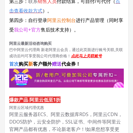
第三步：
联系
销售人员
付款结算，可自付/可代付（
点
击查看收款方式
）。
第四步：自行登录
阿里云控制台
进行产品管理（同时享
受
我公司+官方
售后技术支持）。
阿里云最新活动咨询购买
巴中阿里云代理商 新老阿里云会员，通过此页面进行账号关联,关联
成功后均可享受我公司代理商价格！
点此马上关联账号
首次
购买
新
客户额外
赠送
代金券！
爆款产品 阿里云低至1折
阿里云区域代理优惠
阿里云服务器ECS、阿里云数据库RDS，阿里云CDN，
DDOS防护，云安全防护，SSL证书、中间件等阿里云
官网产品都有优惠，不论新老客户！!如果您想享受更