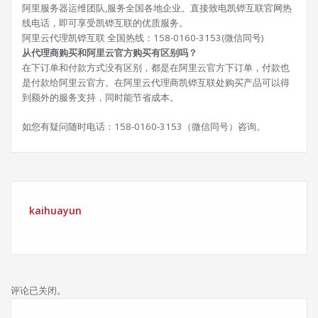
阿里服务器运维团队,服务全国各地企业。直接致电凯铧互联官网热
线电话，即可享受凯铧互联的优质服务。
阿里云代理凯铧互联 全国热线：158-0160-3153(微信同号)
从代理商购买和阿里云官方购买有区别吗？
在下订单和付款方式没有区别，都是在阿里云官方下订单，付款也
是付款给阿里云官方。在阿里云代理商凯铧互联处购买产品可以得
到额外的服务支持，同时能节省成本。
如您有疑问随时电话：158-0160-3153（微信同号）咨询。
kaihuayun
评论已关闭。