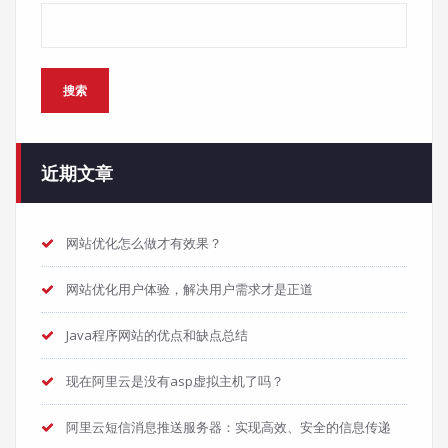
搜索
搜索
近期文章
网站优化怎么做才有效果？
网站优化用户体验，解决用户需求才是正道
Java程序网站的优点和缺点总结
现在阿里云是没有asp虚拟主机了吗？
阿里云短信消息推送服务器：实现高效、安全的信息传递