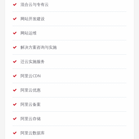
混合云与专有云
网站开发建设
网站运维
解决方案咨询与实施
迁云实施服务
阿里云CDN
阿里云优惠
阿里云备案
阿里云存储
阿里云数据库