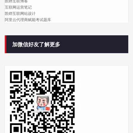
凯铧互联博客
互联网运营笔记
凯铧互联网站设计
阿里云代理商赋能考试题库
加微信好友了解更多