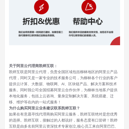
关于阿里云代理商凯铧互联：
凯铧互联是阿里云代理，负责全国区域包括柳林地区的阿里云产品
代理，同时又是一家专业的技术服务公司，为柳林各个行业的客户
提供云计算、大数据、物联网、AI、区块链产品、解决方案和技术
服务。同时我公司全国招募阿里云合作伙伴，为柳林当地客户提供
本地化服务，包括上云咨询、量身定制解决方案、系统搭建、迁
移、维护等在内的一站式服务！
为什么购买阿里云业务建议联系凯铧互联？
如果在有意愿寻找代理商购买阿里云服务，凯铧互联绝对是您优秀
的选择。凯铧互联，接触过的人都说好，服务态度有口皆碑！凯铧
互联是由多名前阿里云资深技术专家创立,核心员工来自阿里巴巴、