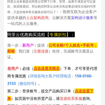
阿里云业务都是在阿里云官网下订单，管理，如果不满意还可以退
款，按原路退回。所以购买阿里云业务没有必要必须找当地的代理
凯铧互联为企业客户
商，只是价格和售后服务好就可以了！！
提供卓越的
上云架构咨询
、云解决方案
架构设计服务
等
一站式的上云服务。
阿里云优惠购买流程【
专属折扣
】：
第一步：
新用户
：
提供（
公司名称/个人姓名+手机号；
邮箱
）我们发（
注册连接
）给你，完成账号注册及认
证。
老用户
：
必须
（
点击这里关联后
）
下单
，
才可享受代理
商专属优惠
（
详情咨询大客户经理电话：
158-0160-
3153
（微信同号
）
。
第二步：登录账号，提交产品购买订单（
点击这里下
单
）
如页面中没有所需产品，请
直接联系
客服
咨询。