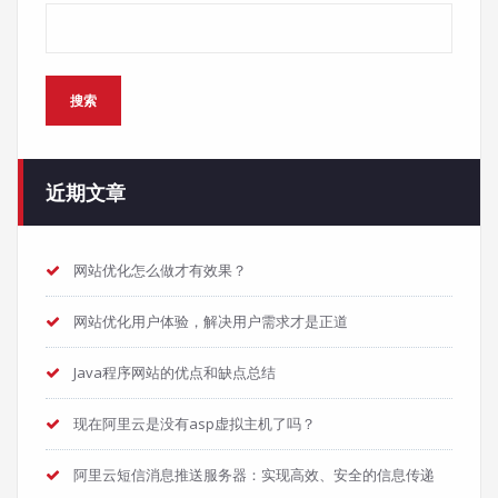
搜索
搜索
近期文章
网站优化怎么做才有效果？
网站优化用户体验，解决用户需求才是正道
Java程序网站的优点和缺点总结
现在阿里云是没有asp虚拟主机了吗？
阿里云短信消息推送服务器：实现高效、安全的信息传递