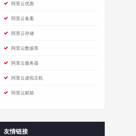
阿里云优惠
阿里云备案
阿里云存储
阿里云数据库
阿里云服务器
阿里云虚拟主机
阿里云邮箱
友情链接