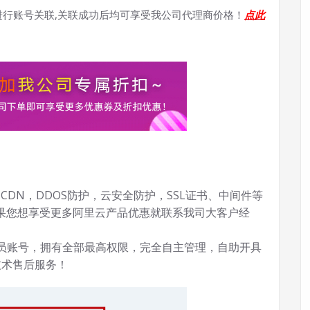
进行账号关联,关联成功后均可享受我公司代理商价格！
点此
CDN，DDOS防护，云安全防护，SSL证书、中间件等
果您想享受更多阿里云产品优惠就联系我司大客户经
会员账号，拥有全部最高权限，完全自主管理，自助开具
技术售后服务！