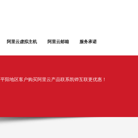
阿里云虚拟主机
阿里云邮箱
服务承诺
平阳地区客户购买阿里云产品联系凯铧互联更优惠！