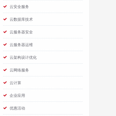
云安全服务
云数据库技术
云服务器安全
云服务器运维
云架构设计优化
云网络服务
云计算
企业应用
优惠活动