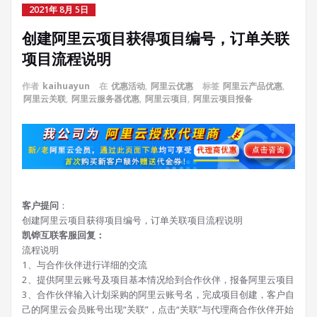
2021年 8月 5日
创建阿里云项目获得项目编号，订单关联
项目流程说明
作者
kaihuayun
在
优惠活动
,
阿里云优惠
标签
阿里云产品优惠
,
阿里云关联
,
阿里云服务器优惠
,
阿里云项目
,
阿里云项目报备
客户提问
：
创建阿里云项目获得项目编号，订单关联项目流程说明
凯铧互联客服回复：
流程说明
1、与合作伙伴进行详细的交流
2、提供阿里云账号及项目基本情况给到合作伙伴，报备阿里云项目
3、合作伙伴输入计划采购的阿里云账号名，完成项目创建，客户自
己的阿里云会员账号出现“关联”，点击“关联”与代理商合作伙伴开始