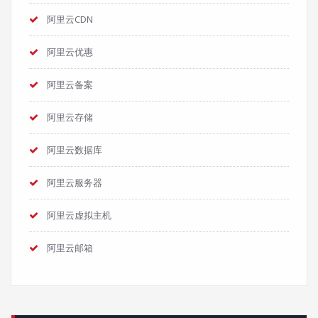
阿里云CDN
阿里云优惠
阿里云备案
阿里云存储
阿里云数据库
阿里云服务器
阿里云虚拟主机
阿里云邮箱