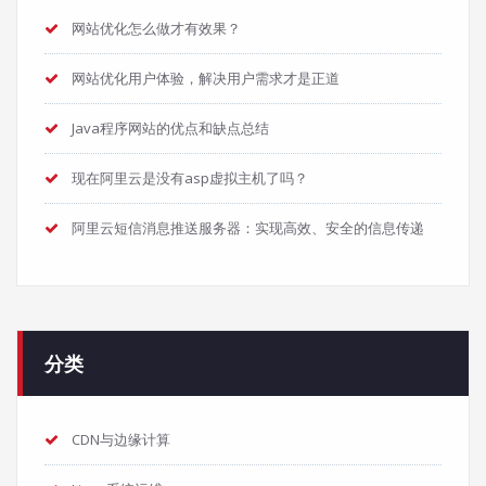
网站优化怎么做才有效果？
网站优化用户体验，解决用户需求才是正道
Java程序网站的优点和缺点总结
现在阿里云是没有asp虚拟主机了吗？
阿里云短信消息推送服务器：实现高效、安全的信息传递
分类
CDN与边缘计算