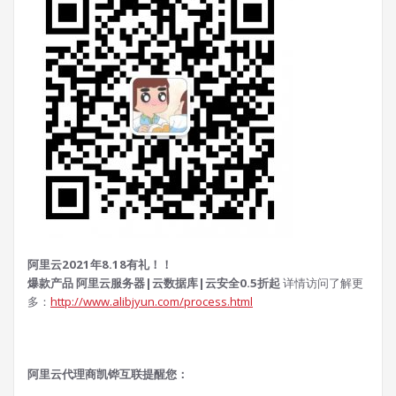
阿里云2021年8.18有礼！！
爆款产品 阿里云服务器|云数据库|云安全0.5折起
详情访问了解更
多：
http://www.alibjyun.com/process.html
阿里云代理商凯铧互联提醒您：