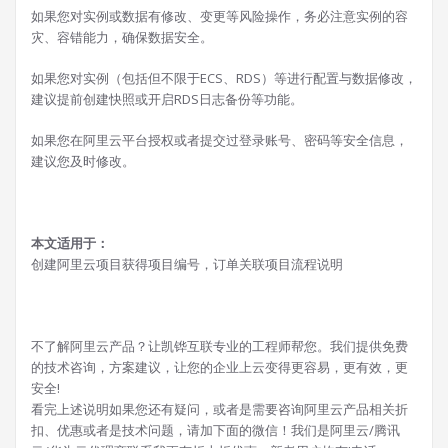
如果您对实例或数据有修改、变更等风险操作，务必注意实例的容
灾、容错能力，确保数据安全。
如果您对实例（包括但不限于ECS、RDS）等进行配置与数据修改，
建议提前创建快照或开启RDS日志备份等功能。
如果您在阿里云平台授权或者提交过登录账号、密码等安全信息，
建议您及时修改。
本文适用于：
创建阿里云项目获得项目编号，订单关联项目流程说明
不了解阿里云产品？让凯铧互联专业的工程师帮您。我们提供免费
的技术咨询，方案建议，让您的企业上云变得更容易，更有效，更
安全!
看完上述说明如果您还有疑问，或者是需要咨询阿里云产品相关折
扣、优惠或者是技术问题，请加下面的微信！我们是阿里云/腾讯