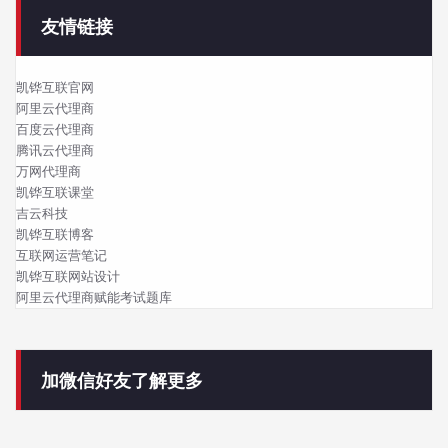
友情链接
凯铧互联官网
阿里云代理商
百度云代理商
腾讯云代理商
万网代理商
凯铧互联课堂
吉云科技
凯铧互联博客
互联网运营笔记
凯铧互联网站设计
阿里云代理商赋能考试题库
加微信好友了解更多