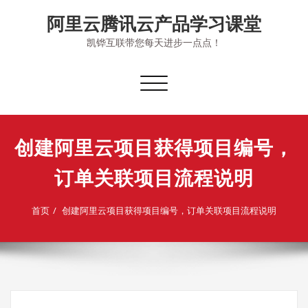
Skip
阿里云腾讯云产品学习课堂
to
content
凯铧互联带您每天进步一点点！
切
换
导
航
创建阿里云项目获得项目编号，
订单关联项目流程说明
首页
创建阿里云项目获得项目编号，订单关联项目流程说明