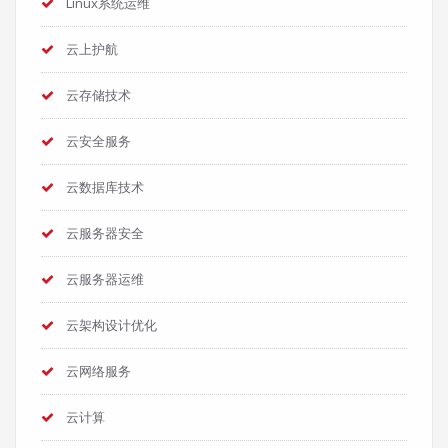
Linux系统运维
云上护航
云存储技术
云安全服务
云数据库技术
云服务器安全
云服务器运维
云架构设计优化
云网络服务
云计算