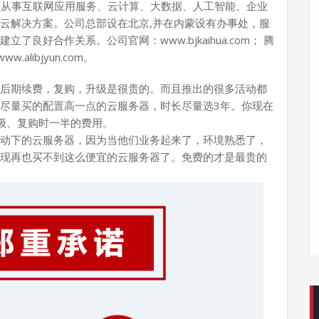
专业从事互联网应用服务、云计算、大数据、人工智能、企业
云解决方案。公司总部设在北京,并在内蒙设有办事处，服
良好合作关系。公司官网：www.bjkaihua.com； 腾
w.alibjyun.com。
后期续费，复购，升级是很贵的。而且推出的很多活动都
尽量买的配置高一点的云服务器，时长尽量选3年。你现在
级、复购时一半的费用。
动下的云服务器，因为当他们业务起来了，环境熟悉了，
现再也买不到这么便宜的云服务器了。免费的才是最贵的