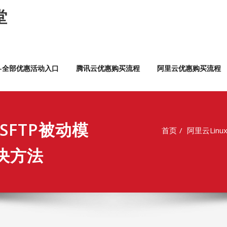
堂
云—全部优惠活动入口
腾讯云优惠购买流程
阿里云优惠购买流程
SFTP被动模
首页
阿里云Lin
决方法