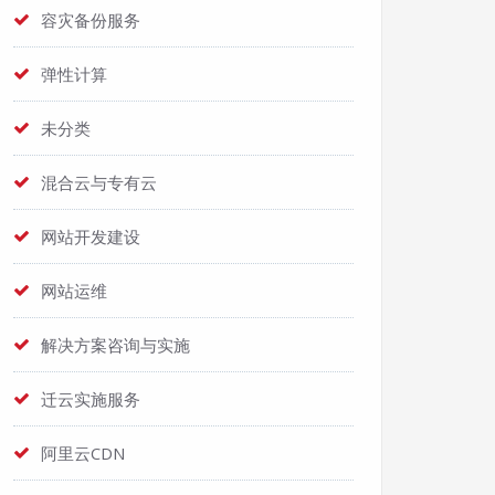
容灾备份服务
弹性计算
未分类
混合云与专有云
网站开发建设
网站运维
解决方案咨询与实施
迁云实施服务
阿里云CDN