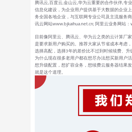
腾讯云,百度云,金山云,华为云重要的合作伙伴,
信息化建设，为企业用户提供基于大数据的企业上
务全国各地企业，与互联网专业公司及主流服务商建立了
讯云网站www.bjkaihua.net.cn; 阿里云业务网站：ww
目前像阿里云、腾讯云、华为云之类的云计算厂家
是要求新用户购买的。推荐大家从节省成本考虑，
选择高配，选择3年的差价比不过到时候续费、升
为什么现在很多老用户都在想尽办法想买新用户活
想升级配置，想扩容业务，想续费云服务器结果发
就是这个道理。