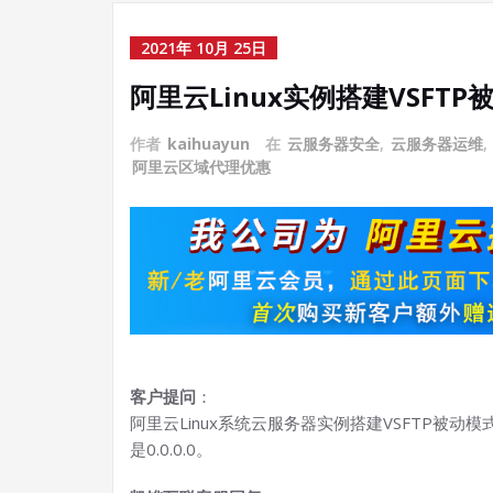
2021年 10月 25日
阿里云Linux实例搭建VSF
作者
kaihuayun
在
云服务器安全
,
云服务器运维
,
阿里云区域代理优惠
客户提问
：
阿里云Linux系统云服务器实例搭建VSFTP被
是0.0.0.0。