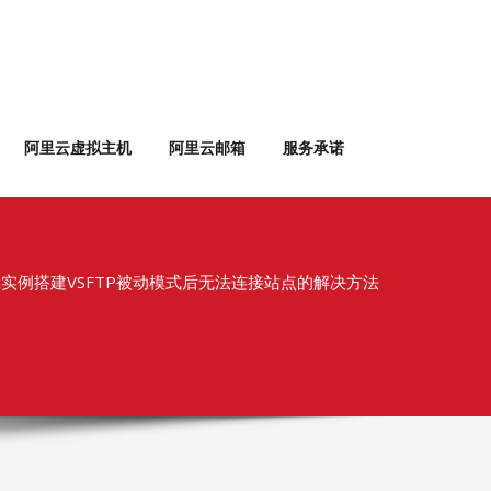
阿里云虚拟主机
阿里云邮箱
服务承诺
ux实例搭建VSFTP被动模式后无法连接站点的解决方法