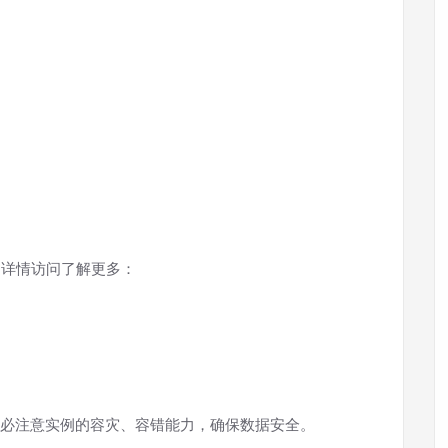
起
详情访问了解更多：
必注意实例的容灾、容错能力，确保数据安全。