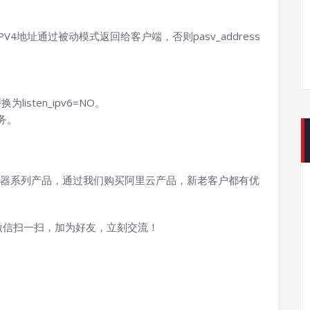
PV4地址通过被动模式返回给客户端，否则pasv_address
替换为listen_ipv6=NO。
务。
器系列产品，通过我们购买阿里云产品，新老客户都有优
微信扫一扫，加为好友，立刻交流！