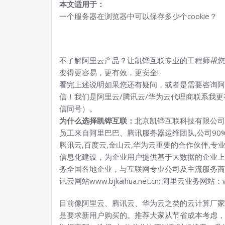
本文适用于：
一个服务器在浏览器中可以保存多少个cookie？
不了解阿里云产品？让凯铧互联专业的工程师帮您
变得更容易，更有效，更安全!
看完上述说明如果您还有疑问，或者是需要咨询阿
信！我们是阿里云/腾讯云/华为云代理商联系我更有折
信同号）。
为什么选择凯铧互联：
北京凯铧互联科技有限公司
员工来自阿里巴巴、腾讯服务器运维团队,公司90
腾讯云,百度云,金山云,华为云重要的合作伙伴,
信息化建设，为企业用户提供基于大数据的企业上
务全国各地企业，与互联网专业公司及主流服务商建立了
讯云网站www.bjkaihua.net.cn; 阿里云业务网站：ww
目前像阿里云、腾讯云、华为云之类的云计算厂家
是要求新用户购买的。推荐大家从节省成本考虑，