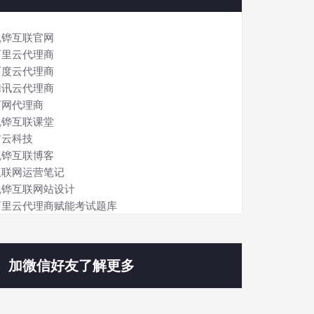
凯铧互联官网
阿里云代理商
百度云代理商
腾讯云代理商
万网代理商
凯铧互联课堂
吉云科技
凯铧互联博客
互联网运营笔记
凯铧互联网站设计
阿里云代理商赋能考试题库
加微信好友了解更多