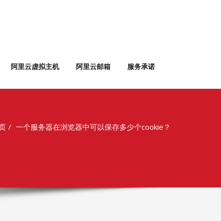
阿里云虚拟主机
阿里云邮箱
服务承诺
页
一个服务器在浏览器中可以保存多少个cookie？