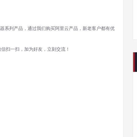
器系列产品，通过我们购买阿里云产品，新老客户都有优
微信扫一扫，加为好友，立刻交流！