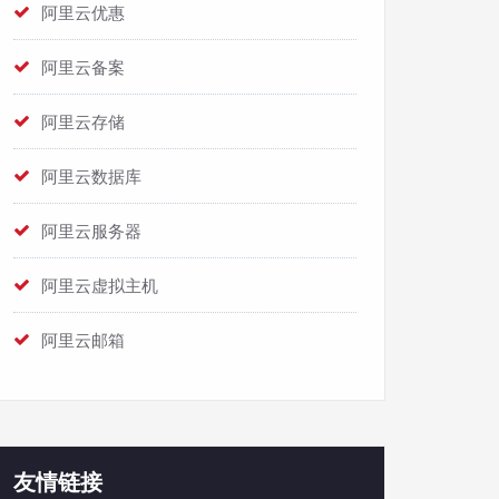
阿里云优惠
阿里云备案
阿里云存储
阿里云数据库
阿里云服务器
阿里云虚拟主机
阿里云邮箱
友情链接