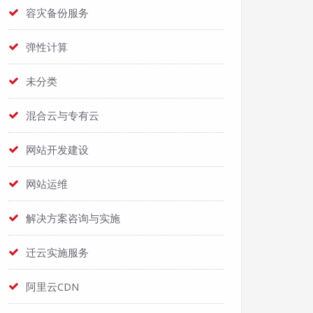
容灾备份服务
弹性计算
未分类
混合云与专有云
网站开发建设
网站运维
解决方案咨询与实施
迁云实施服务
阿里云CDN