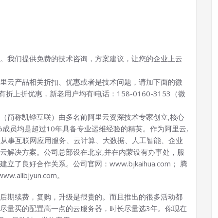
。我们提供免费的技术咨询，方案建议，让您的企业上云
里云产品相关折扣、优惠或者是技术问题，请加下面的微
上折优惠，新老用户均有!电话：158-0160-3153（微
（简称凯铧互联）由多名前阿里云资深技术专家创立,核心
%成员均是超过10年具备专业运维经验的精英。作为阿里云,
专业从事互联网应用服务、云计算、大数据、人工智能、企业
云解决方案。公司总部设在北京,并在内蒙设有办事处，服
良好合作关系。公司官网：www.bjkaihua.com； 腾
w.alibjyun.com。
后期续费，复购，升级是很贵的。而且推出的很多活动都
尽量买的配置高一点的云服务器，时长尽量选3年。你现在