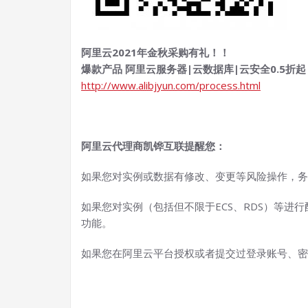
阿里云2021年金秋采购有礼！！
爆款产品 阿里云服务器|云数据库|云安全0.5折
http://www.alibjyun.com/process.html
阿里云代理商凯铧互联提醒您：
如果您对实例或数据有修改、变更等风险操作，务
如果您对实例（包括但不限于ECS、RDS）等进
功能。
如果您在阿里云平台授权或者提交过登录账号、密