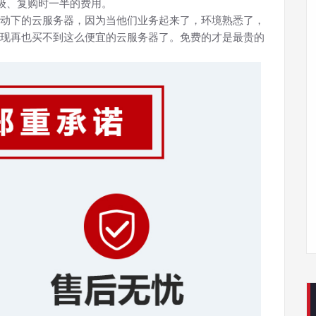
级、复购时一半的费用。
动下的云服务器，因为当他们业务起来了，环境熟悉了，
现再也买不到这么便宜的云服务器了。免费的才是最贵的