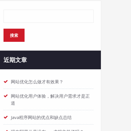
搜索
搜索
近期文章
网站优化怎么做才有效果？
网站优化用户体验，解决用户需求才是正
道
Java程序网站的优点和缺点总结