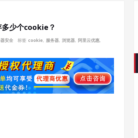
少个cookie？
务器安全
标签
cookie
,
服务器
,
浏览器
,
阿里云优惠
,