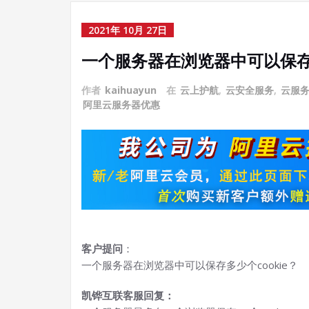
2021年 10月 27日
一个服务器在浏览器中可以保存多
作者
kaihuayun
在
云上护航
,
云安全服务
,
云服
阿里云服务器优惠
客户提问
：
一个服务器在浏览器中可以保存多少个cookie？
凯铧互联客服回复：