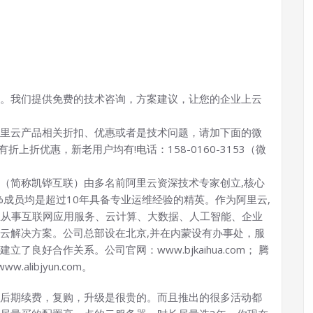
。我们提供免费的技术咨询，方案建议，让您的企业上云
里云产品相关折扣、优惠或者是技术问题，请加下面的微
上折优惠，新老用户均有!电话：158-0160-3153（微
（简称凯铧互联）由多名前阿里云资深技术专家创立,核心
%成员均是超过10年具备专业运维经验的精英。作为阿里云,
专业从事互联网应用服务、云计算、大数据、人工智能、企业
云解决方案。公司总部设在北京,并在内蒙设有办事处，服
良好合作关系。公司官网：www.bjkaihua.com； 腾
w.alibjyun.com。
后期续费，复购，升级是很贵的。而且推出的很多活动都