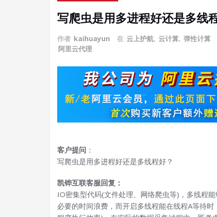
写爬虫是用多进程好还是多线
作者
kaihuayun
在
云上护航
,
云计算
,
弹性计算
阿里云代理
客户提问
：
写爬虫是用多进程好还是多线程好？
凯铧互联客服回复：
IO密集型代码(文件处理、网络爬虫等)，多线程能
必要的时间浪费，而开启多线程能在线程A等待时