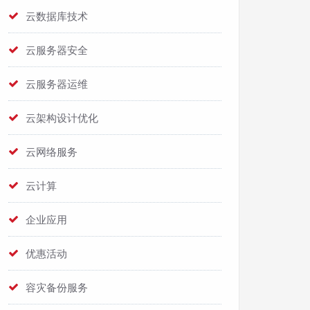
云数据库技术
云服务器安全
云服务器运维
云架构设计优化
云网络服务
云计算
企业应用
优惠活动
容灾备份服务