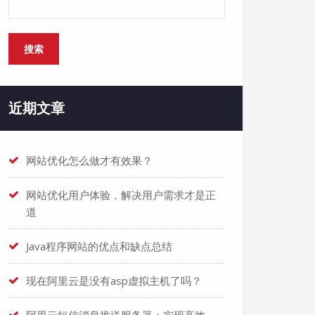
搜索
近期文章
网站优化怎么做才有效果？
网站优化用户体验，解决用户需求才是正
道
Java程序网站的优点和缺点总结
现在阿里云是没有asp虚拟主机了吗？