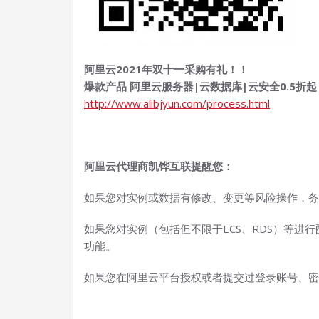
阿里云2021年双十一采购有礼！！
爆款产品 阿里云服务器|云数据库|云安全0.5折
http://www.alibjyun.com/process.html
阿里云代理商凯铧互联提醒您：
如果您对实例或数据有修改、变更等风险操作，务
如果您对实例（包括但不限于ECS、RDS）等进
功能。
如果您在阿里云平台授权或者提交过登录账号、密