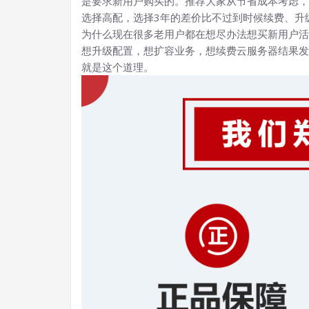
是要求新用户购买的。推荐大家从节省成本考虑，
选择高配，选择3年的差价比不过到时候续费、升
为什么现在很多老用户都在想尽办法想买新用户活
想升级配置，想扩容业务，想续费云服务器结果发
就是这个道理。