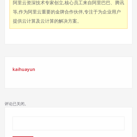
阿里云资深技术专家创立,核心员工来自阿里巴巴、腾讯
等,作为阿里云重要的金牌合作伙伴,专注于为企业用户
提供云计算及云计算的解决方案。
kaihuayun
评论已关闭。
搜索