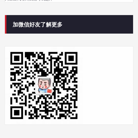
加微信好友了解更多