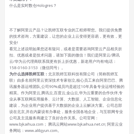
什么是实时数仓Hologres？
不了解阿里云产品？让凯铧互联专业的工程师帮您。我们提供免费
的技术咨询，方案建议，让您的企业上云变得更容易，更有效，更
安全!
看完上述说明如果您还有疑问，或者是需要咨询阿里云产品相关折
扣、优惠或者是技术问题，请加下面的微信！我们是阿里云/腾讯
云/华为云代理商联系我更有折上折优惠，新老用户均有!电话：
158-0160-3153（微信同号）。
为什么选择凯铧互联：
北京凯铧互联科技有限公司（简称凯铧互
联）由多名前阿里云资深技术专家创立,核心员工来自阿里巴巴、腾
讯服务器运维团队,公司90%成员均是超过10年具备专业运维经验的
精英。作为阿里云,腾讯云,百度云,金山云,华为云重要的合作伙伴,专
业从事互联网应用服务、云计算、大数据、人工智能、企业信息化
建设，为企业用户提供基于大数据的企业上云解决方案。公司总部
设在北京,并在内蒙设有办事处，服务全国各地企业，与互联网专业
公司及主流服务商建立了良好合作关系。公司官网：
www.bjkaihua.com； 腾讯云网站www.bjkaihua.net.cn; 阿里云业
务网站：www.alibjyun.com。