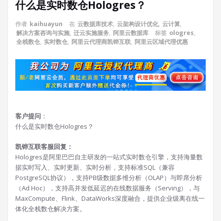
什么是实时数仓Hologres？
作者
kaihuayun
在
云数据库技术
,
云架构设计优化
,
云计算
,
解决方案咨询与实施
,
迁云实施服务
,
阿里云数据库
标签
ologres
,
全栈数仓
,
实时数仓
,
阿里云代理商凯铧互联
,
阿里云区域代理优惠
客户提问
：
什么是实时数仓Hologres？
凯铧互联客服回复：
Hologres是阿里巴巴自主研发的一站式实时数仓引擎，支持海量数
据实时写入、实时更新、实时分析，支持标准SQL（兼容
PostgreSQL协议），支持PB级数据多维分析（OLAP）与即席分析
（Ad Hoc），支持高并发低延迟的在线数据服务（Serving），与
MaxCompute、Flink、DataWorks深度融合，提供企业级离在线一
体化全栈数仓解决方案。