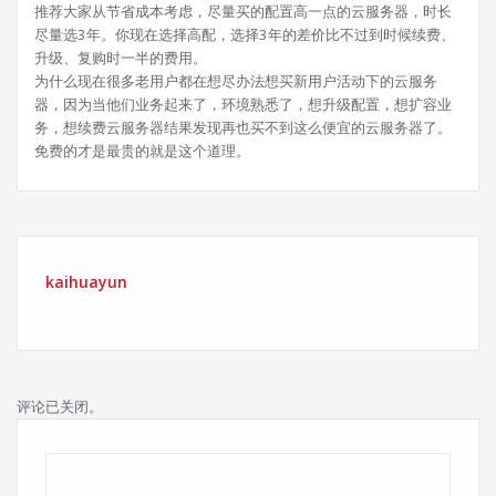
推荐大家从节省成本考虑，尽量买的配置高一点的云服务器，时长
尽量选3年。你现在选择高配，选择3年的差价比不过到时候续费、
升级、复购时一半的费用。
为什么现在很多老用户都在想尽办法想买新用户活动下的云服务
器，因为当他们业务起来了，环境熟悉了，想升级配置，想扩容业
务，想续费云服务器结果发现再也买不到这么便宜的云服务器了。
免费的才是最贵的就是这个道理。
kaihuayun
评论已关闭。
搜索