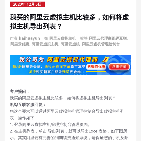
2020年 12月 5日
我买的阿里云虚拟主机比较多，如何将虚
拟主机导出列表？
作者
kaihuayun
在
阿里云虚拟主机
标签
阿里云代理商凯铧互联
,
阿里云优惠
,
阿里云虚拟主机
,
阿里云虚机
,
阿里云虚机管理控制台
客户提问
：
我买的阿里云虚拟主机比较多，如何将虚拟主机导出列表？
凯铧互联客服回复：
您这个要求可以通过阿里云虚拟主机管理控制台导出虚拟主机列
表，操作如下
1. 登录阿里云虚拟主机管理控制台管理页面。
2. 在主机列表，单击 导出列表，就可以导出Excel表格，如下图所
示。其实阿里云有完善的到期续费通知系统，请保证您的手机及邮