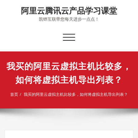
Skip
阿里云腾讯云产品学习课堂
to
content
凯铧互联带您每天进步一点点！
切
换
导
航
我买的阿里云虚拟主机比较多，
如何将虚拟主机导出列表？
首页
我买的阿里云虚拟主机比较多，如何将虚拟主机导出列表？