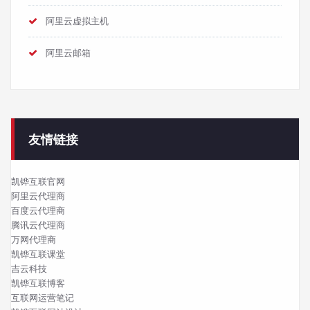
阿里云虚拟主机
阿里云邮箱
友情链接
凯铧互联官网
阿里云代理商
百度云代理商
腾讯云代理商
万网代理商
凯铧互联课堂
吉云科技
凯铧互联博客
互联网运营笔记