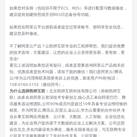
如果您对实例（包括但不限于ECS、RDS）等进行配置与数据修改，
建议提前创建快照或开启RDS日志备份等功能。
如果您在阿里云平台授权或者提交过登录账号、密码等安全信息，
建议您及时修改。
不了解阿里云产品？让凯铧互联专业的工程师帮您。我们提供免费
的技术咨询，方案建议，让您的企业上云变得更容易，更有效，更
安全!
看完上述说明如果您还有疑问，或者是需要咨询阿里云产品相关折
扣、优惠或者是技术问题，请加下面的微信！我们是阿里云/腾讯
云/华为云代理商联系我更有折上折优惠，新老用户均有!电话：
158-0160-3153（微信同号）。
为什么选择凯铧互联：
北京凯铧互联科技有限公司（简称凯铧互
联）由多名前阿里云资深技术专家创立,核心员工来自阿里巴巴、腾
讯服务器运维团队,公司90%成员均是超过10年具备专业运维经验的
精英。作为阿里云,腾讯云,百度云,金山云,华为云重要的合作伙伴,专
业从事互联网应用服务、云计算、大数据、人工智能、企业信息化
建设，为企业用户提供基于大数据的企业上云解决方案。公司总部
设在北京,并在内蒙设有办事处，服务全国各地企业，与互联网专业
公司及主流服务商建立了良好合作关系。公司官网：