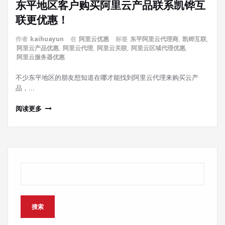
东平地区客户购买阿里云产品联系凯铧互
联更优惠！
作者
kaihuayun
在
阿里云优惠
标签
东平阿里云代理商
,
凯铧互联
,
阿里云产品优惠
,
阿里云代理
,
阿里云关联
,
阿里云区域代理优惠
,
阿里云服务器优惠
不少东平地区的朋友想知道在哪才能找到阿里云代理来购买云产
品，…
阅读更多
搜索
搜索