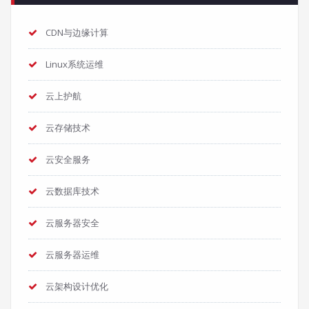
CDN与边缘计算
Linux系统运维
云上护航
云存储技术
云安全服务
云数据库技术
云服务器安全
云服务器运维
云架构设计优化