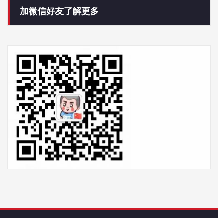
加微信好友了解更多