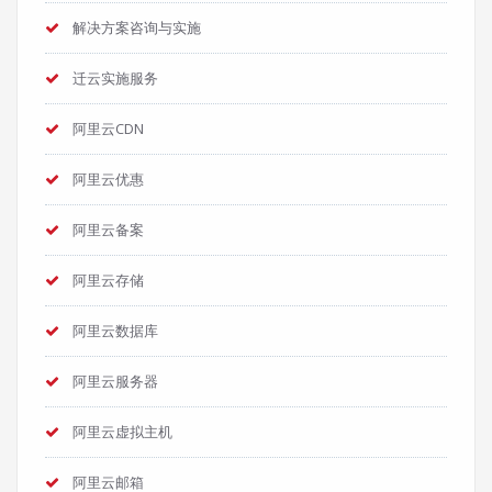
解决方案咨询与实施
迁云实施服务
阿里云CDN
阿里云优惠
阿里云备案
阿里云存储
阿里云数据库
阿里云服务器
阿里云虚拟主机
阿里云邮箱