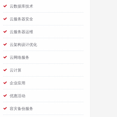
云数据库技术
云服务器安全
云服务器运维
云架构设计优化
云网络服务
云计算
企业应用
优惠活动
容灾备份服务