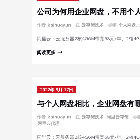
公司为何用企业网盘，不用个
作者
kaihuayun
在
云存储技术
标签
个人网盘
,
阿里云：云服务器2核4G6M带宽68元/年、2核4
阅读更多
2022年 9月 17日
与个人网盘相比，企业网盘有
作者
kaihuayun
在
云存储技术
,
阿里云存储
标
阿里云代理
阿里云：云服务器2核4G6M带宽68元/年、2核4