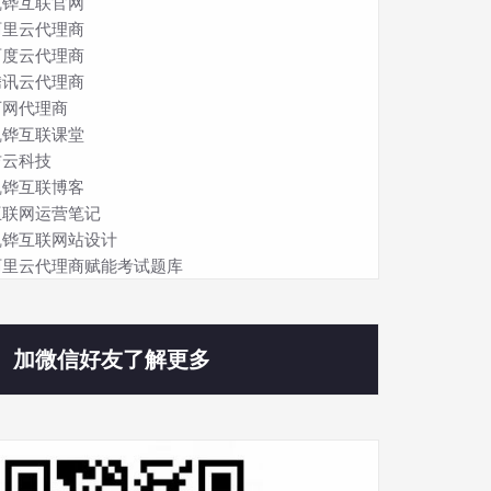
凯铧互联官网
阿里云代理商
百度云代理商
腾讯云代理商
万网代理商
凯铧互联课堂
吉云科技
凯铧互联博客
互联网运营笔记
凯铧互联网站设计
阿里云代理商赋能考试题库
加微信好友了解更多