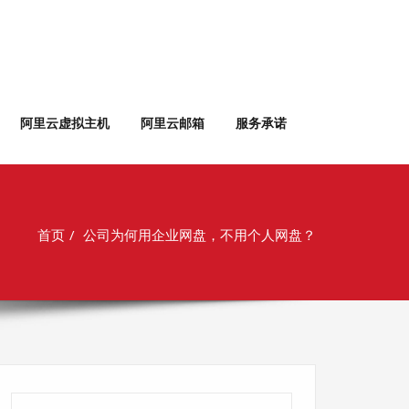
阿里云虚拟主机
阿里云邮箱
服务承诺
首页
公司为何用企业网盘，不用个人网盘？
搜索