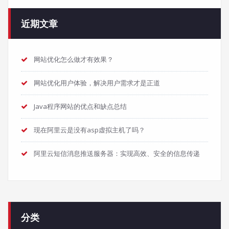
近期文章
网站优化怎么做才有效果？
网站优化用户体验，解决用户需求才是正道
Java程序网站的优点和缺点总结
现在阿里云是没有asp虚拟主机了吗？
阿里云短信消息推送服务器：实现高效、安全的信息传递
分类