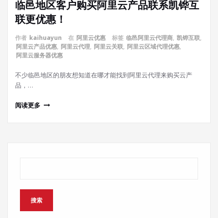
临邑地区客户购买阿里云产品联系凯铧互
联更优惠！
作者
kaihuayun
在
阿里云优惠
标签
临邑阿里云代理商
,
凯铧互联
,
阿里云产品优惠
,
阿里云代理
,
阿里云关联
,
阿里云区域代理优惠
,
阿里云服务器优惠
不少临邑地区的朋友想知道在哪才能找到阿里云代理来购买云产
品，…
阅读更多
搜索
搜索