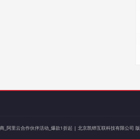
阿里云代理商_阿里云合作伙伴活动_爆款1折起 | 北京凯铧互联科技有限公司