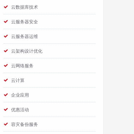
云数据库技术
云服务器安全
云服务器运维
云架构设计优化
云网络服务
云计算
企业应用
优惠活动
容灾备份服务