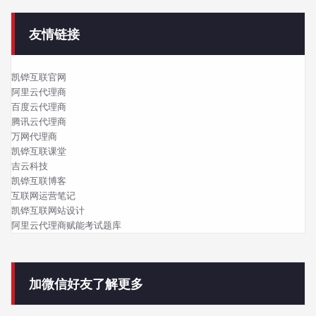
友情链接
凯铧互联官网
阿里云代理商
百度云代理商
腾讯云代理商
万网代理商
凯铧互联课堂
吉云科技
凯铧互联博客
互联网运营笔记
凯铧互联网站设计
阿里云代理商赋能考试题库
加微信好友了解更多