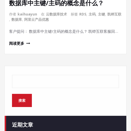
数据库中主键/主码的概念是什么？
作者
kaihuayun
在
云数据库技术
标签
RDS
,
主码
,
主键
,
凯铧互联
,
数据库
,
阿里云产品优惠
客户提问： 数据库中主键/主码的概念是什么？ 凯铧互联客服回…
阅读更多
搜索
搜索
近期文章